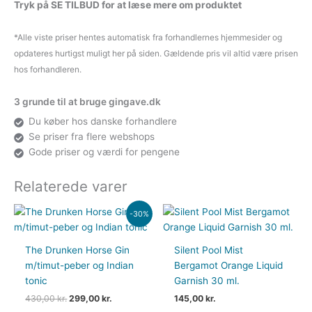
Tryk på SE TILBUD for at læse mere om produktet
*Alle viste priser hentes automatisk fra forhandlernes hjemmesider og
opdateres hurtigst muligt her på siden. Gældende pris vil altid være prisen
hos forhandleren.
3 grunde til at bruge gingave.dk
Du køber hos danske forhandlere
Se priser fra flere webshops
Gode priser og værdi for pengene
Relaterede varer
Den
Den
-30%
oprindelige
aktuelle
pris
pris
var:
er:
The Drunken Horse Gin
Silent Pool Mist
430,00 kr..
299,00 kr..
m/timut-peber og Indian
Bergamot Orange Liquid
tonic
Garnish 30 ml.
430,00
kr.
299,00
kr.
145,00
kr.