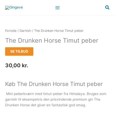
Gå
Søg
til
indholdet
Forside
/
Garnish
/ The Drunken Horse Timut peber
The Drunken Horse Timut peber
SE TILBUD
30,00
kr.
Køb The Drunken Horse Timut peber
Mini peberkværn med timut-peber fra Himalaya. Bruges som
garnish til eksempelvis den prisvindende premium gin The
Drunken Horse det giver en fantastisk god smag.