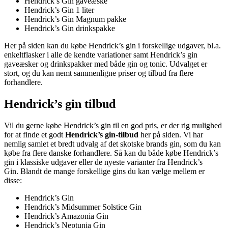
Hendrick’s Gin gaveæske
Hendrick’s Gin 1 liter
Hendrick’s Gin Magnum pakke
Hendrick’s Gin drinkspakke
Her på siden kan du købe Hendrick’s gin i forskellige udgaver, bl.a.
enkeltflasker i alle de kendte variationer samt Hendrick’s gin
gaveæsker og drinkspakker med både gin og tonic. Udvalget er
stort, og du kan nemt sammenligne priser og tilbud fra flere
forhandlere.
Hendrick’s gin tilbud
Vil du gerne købe Hendrick’s gin til en god pris, er der rig mulighed
for at finde et godt
Hendrick’s gin-tilbud
her på siden. Vi har
nemlig samlet et bredt udvalg af det skotske brands gin, som du kan
købe fra flere danske forhandlere. Så kan du både købe Hendrick’s
gin i klassiske udgaver eller de nyeste varianter fra Hendrick’s
Gin. Blandt de mange forskellige gins du kan vælge mellem er
disse:
Hendrick’s Gin
Hendrick’s Midsummer Solstice Gin
Hendrick’s Amazonia Gin
Hendrick’s Neptunia Gin