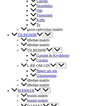
Lakrids
Skumfidus
Slik
Vingummi
Kaffe
Te
gaver-oplevelser-inaktiv
TILBEHØR
tilbehør-inaktiv
tilbehør-inaktiv
TILBEHØR
Garnish & Krydderier
Ginglas
LÆR OM GIN
Bøger om gin
Ginsmagning
tilbehør-inaktiv
tilbehør-inaktiv
MÆRKER
brands-inaktiv
brands-inaktiv