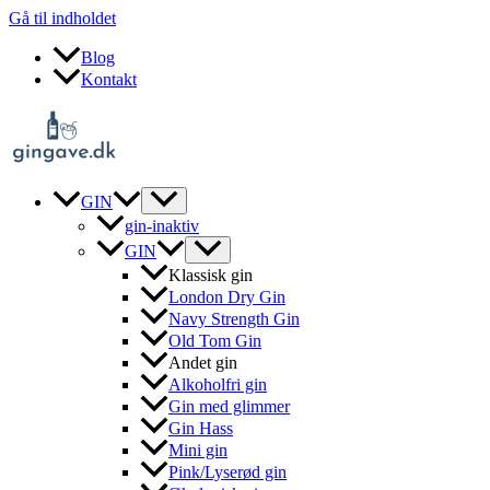
Gå til indholdet
Blog
Kontakt
GIN
gin-inaktiv
GIN
Klassisk gin
London Dry Gin
Navy Strength Gin
Old Tom Gin
Andet gin
Alkoholfri gin
Gin med glimmer
Gin Hass
Mini gin
Pink/Lyserød gin