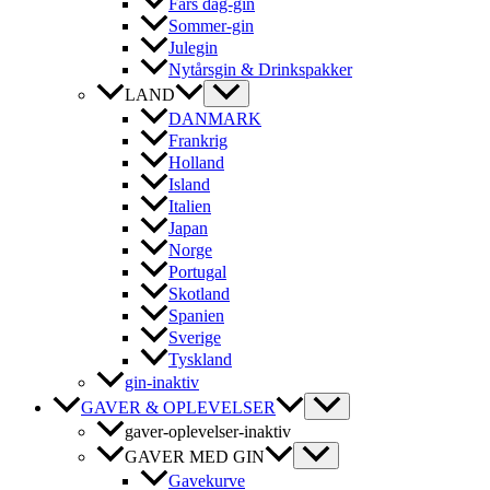
Fars dag-gin
Sommer-gin
Julegin
Nytårsgin & Drinkspakker
LAND
DANMARK
Frankrig
Holland
Island
Italien
Japan
Norge
Portugal
Skotland
Spanien
Sverige
Tyskland
gin-inaktiv
GAVER & OPLEVELSER
gaver-oplevelser-inaktiv
GAVER MED GIN
Gavekurve