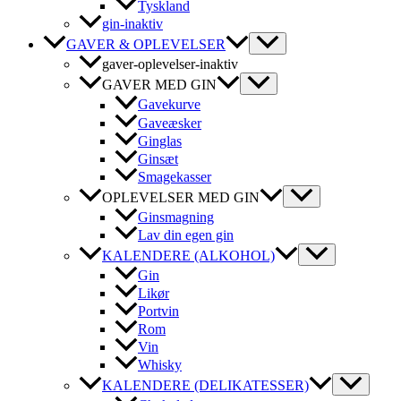
Tyskland
gin-inaktiv
GAVER & OPLEVELSER
gaver-oplevelser-inaktiv
GAVER MED GIN
Gavekurve
Gaveæsker
Ginglas
Ginsæt
Smagekasser
OPLEVELSER MED GIN
Ginsmagning
Lav din egen gin
KALENDERE (ALKOHOL)
Gin
Likør
Portvin
Rom
Vin
Whisky
KALENDERE (DELIKATESSER)