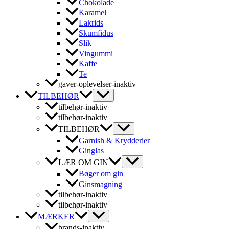
Chokolade
Karamel
Lakrids
Skumfidus
Slik
Vingummi
Kaffe
Te
gaver-oplevelser-inaktiv
TILBEHØR
tilbehør-inaktiv
tilbehør-inaktiv
TILBEHØR
Garnish & Krydderier
Ginglas
LÆR OM GIN
Bøger om gin
Ginsmagning
tilbehør-inaktiv
tilbehør-inaktiv
MÆRKER
brands-inaktiv