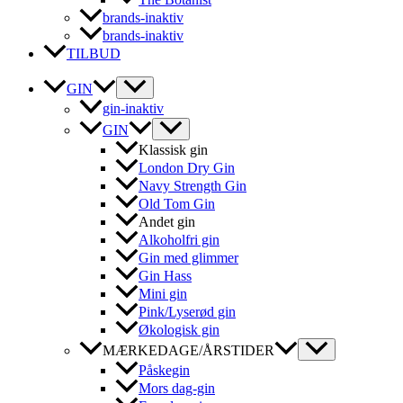
brands-inaktiv
brands-inaktiv
TILBUD
GIN
gin-inaktiv
GIN
Klassisk gin
London Dry Gin
Navy Strength Gin
Old Tom Gin
Andet gin
Alkoholfri gin
Gin med glimmer
Gin Hass
Mini gin
Pink/Lyserød gin
Økologisk gin
MÆRKEDAGE/ÅRSTIDER
Påskegin
Mors dag-gin