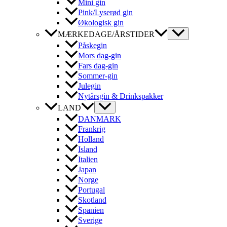
Mini gin
Pink/Lyserød gin
Økologisk gin
MÆRKEDAGE/ÅRSTIDER
Påskegin
Mors dag-gin
Fars dag-gin
Sommer-gin
Julegin
Nytårsgin & Drinkspakker
LAND
DANMARK
Frankrig
Holland
Island
Italien
Japan
Norge
Portugal
Skotland
Spanien
Sverige