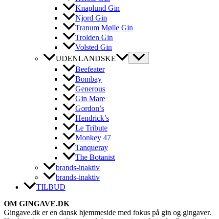
Knaplund Gin
Njord Gin
Tranum Mølle Gin
Trolden Gin
Volsted Gin
UDENLANDSKE
Beefeater
Bombay
Generous
Gin Mare
Gordon’s
Hendrick’s
Le Tribute
Monkey 47
Tanqueray
The Botanist
brands-inaktiv
brands-inaktiv
TILBUD
OM GINGAVE.DK
Gingave.dk er en dansk hjemmeside med fokus på gin og gingaver.