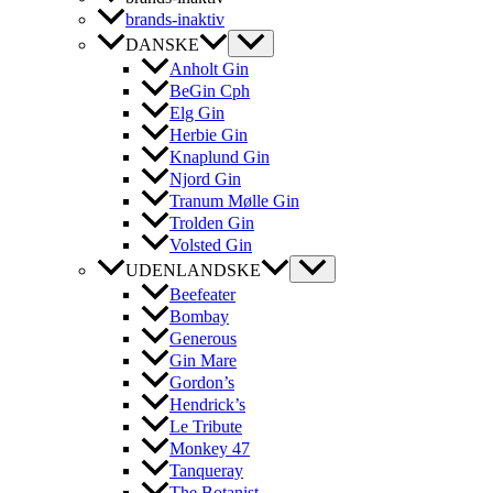
brands-inaktiv
DANSKE
Anholt Gin
BeGin Cph
Elg Gin
Herbie Gin
Knaplund Gin
Njord Gin
Tranum Mølle Gin
Trolden Gin
Volsted Gin
UDENLANDSKE
Beefeater
Bombay
Generous
Gin Mare
Gordon’s
Hendrick’s
Le Tribute
Monkey 47
Tanqueray
The Botanist