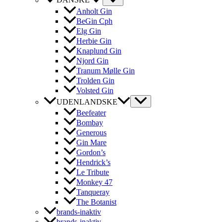
DANSKE
Anholt Gin
BeGin Cph
Elg Gin
Herbie Gin
Knaplund Gin
Njord Gin
Tranum Mølle Gin
Trolden Gin
Volsted Gin
UDENLANDSKE
Beefeater
Bombay
Generous
Gin Mare
Gordon’s
Hendrick’s
Le Tribute
Monkey 47
Tanqueray
The Botanist
brands-inaktiv
brands-inaktiv