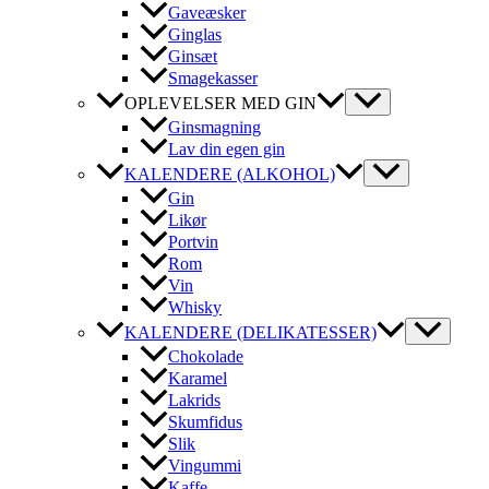
Gaveæsker
Ginglas
Ginsæt
Smagekasser
OPLEVELSER MED GIN
Ginsmagning
Lav din egen gin
KALENDERE (ALKOHOL)
Gin
Likør
Portvin
Rom
Vin
Whisky
KALENDERE (DELIKATESSER)
Chokolade
Karamel
Lakrids
Skumfidus
Slik
Vingummi
Kaffe