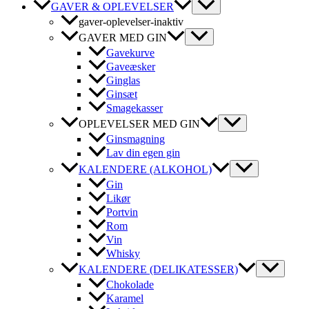
GAVER & OPLEVELSER
gaver-oplevelser-inaktiv
GAVER MED GIN
Gavekurve
Gaveæsker
Ginglas
Ginsæt
Smagekasser
OPLEVELSER MED GIN
Ginsmagning
Lav din egen gin
KALENDERE (ALKOHOL)
Gin
Likør
Portvin
Rom
Vin
Whisky
KALENDERE (DELIKATESSER)
Chokolade
Karamel