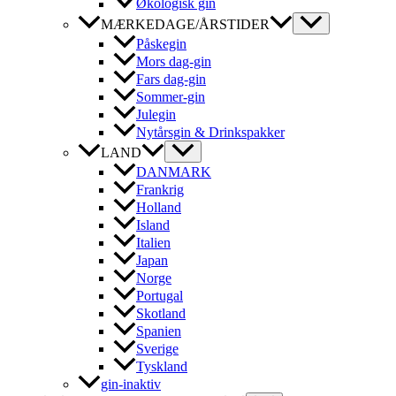
Økologisk gin
MÆRKEDAGE/ÅRSTIDER
Påskegin
Mors dag-gin
Fars dag-gin
Sommer-gin
Julegin
Nytårsgin & Drinkspakker
LAND
DANMARK
Frankrig
Holland
Island
Italien
Japan
Norge
Portugal
Skotland
Spanien
Sverige
Tyskland
gin-inaktiv