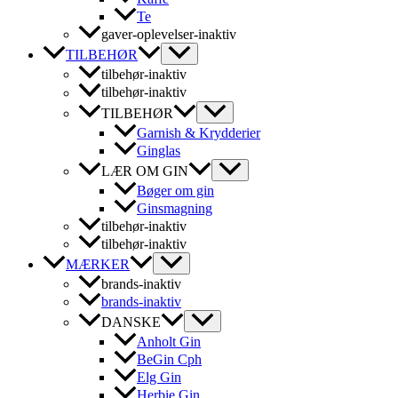
Te
gaver-oplevelser-inaktiv
TILBEHØR
tilbehør-inaktiv
tilbehør-inaktiv
TILBEHØR
Garnish & Krydderier
Ginglas
LÆR OM GIN
Bøger om gin
Ginsmagning
tilbehør-inaktiv
tilbehør-inaktiv
MÆRKER
brands-inaktiv
brands-inaktiv
DANSKE
Anholt Gin
BeGin Cph
Elg Gin
Herbie Gin