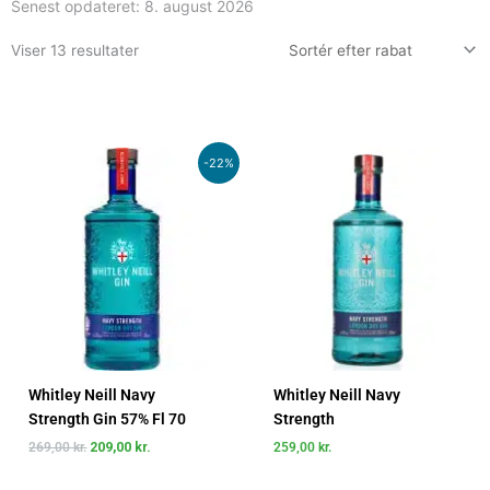
Senest opdateret:
8. august 2026
Viser 13 resultater
Den
Den
-22%
oprindelige
aktuelle
pris
pris
var:
er:
269,00 kr..
209,00 kr..
Whitley Neill Navy
Whitley Neill Navy
Strength Gin 57% Fl 70
Strength
269,00
kr.
209,00
kr.
259,00
kr.