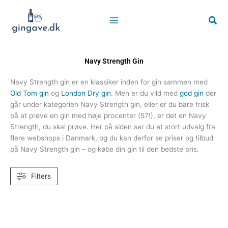
Gå
til
Søg
indholdet
Navy Strength Gin
Navy Strength gin er en klassiker inden for gin sammen med
Old Tom gin
og
London Dry gin
. Men er du vild med
god gin
der
går under kategorien Navy Strength gin, eller er du bare frisk
på at prøve en gin med høje procenter (57!), er det en Navy
Strength, du skal prøve. Her på siden ser du et stort udvalg fra
flere webshops i Danmark, og du kan derfor se priser og tilbud
på Navy Strength gin – og købe din gin til den bedste pris.
Filters