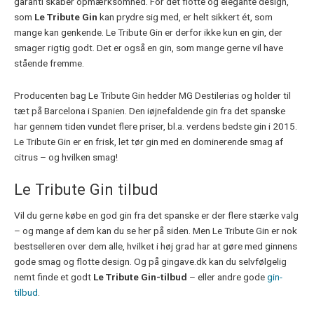
garanti skaber opmærksomhed. For det flotte og elegante design,
som
Le Tribute Gin
kan prydre sig med, er helt sikkert ét, som
mange kan genkende. Le Tribute Gin er derfor ikke kun en gin, der
smager rigtig godt. Det er også en gin, som mange gerne vil have
stående fremme.
Producenten bag Le Tribute Gin hedder MG Destilerias og holder til
tæt på Barcelona i Spanien. Den iøjnefaldende gin fra det spanske
har gennem tiden vundet flere priser, bl.a. verdens bedste gin i 2015.
Le Tribute Gin er en frisk, let tør gin med en dominerende smag af
citrus – og hvilken smag!
Le Tribute Gin tilbud
Vil du gerne købe en god gin fra det spanske er der flere stærke valg
– og mange af dem kan du se her på siden. Men Le Tribute Gin er nok
bestselleren over dem alle, hvilket i høj grad har at gøre med ginnens
gode smag og flotte design. Og på gingave.dk kan du selvfølgelig
nemt finde et godt
Le Tribute Gin-tilbud
– eller andre gode
gin-
tilbud
.