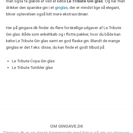
man også få glæde af ved at købe
Le Tribute Gin glas
. Og når man
drikker den spanske gin i et
ginglas
, der er mindst lige så elegant,
bliver oplevelsen også lidt mere ekstraordinær.
Her på gingave.dk finder du flere forskellige udgaver af Le Tribute
Gin glas. Både som enkeltkøb og i flotte pakker, hvor du både kan
købe Le Tribute Gin glas samt en god flaske gin. Blandt de mange
ginglas er det f.eks. disse, du kan finde et godt tilbud på:
Le Tribute Copa Gin glas
Le Tribute Tumbler glas
OM GINGAVE.DK
Gingave.dk er en dansk hjemmeside med fokus på gin og gingaver.