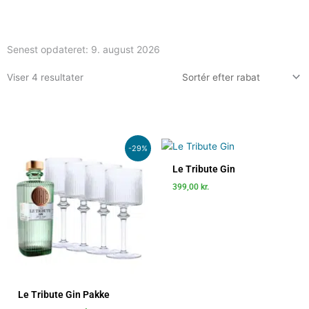
Senest opdateret:
9. august 2026
Viser 4 resultater
Den
Den
-29%
oprindelige
aktuelle
pris
pris
Le Tribute Gin
var:
er:
399,00
kr.
999,00 kr..
709,00 kr..
Le Tribute Gin Pakke