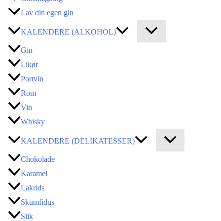
Lav din egen gin
KALENDERE (ALKOHOL)
Gin
Likør
Portvin
Rom
Vin
Whisky
KALENDERE (DELIKATESSER)
Chokolade
Karamel
Lakrids
Skumfidus
Slik