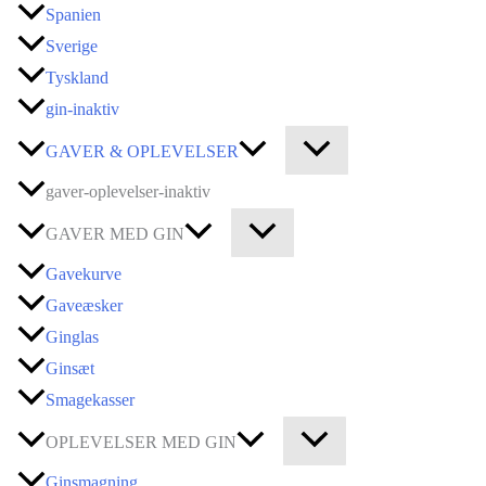
Spanien
Sverige
Tyskland
gin-inaktiv
GAVER & OPLEVELSER
gaver-oplevelser-inaktiv
GAVER MED GIN
Gavekurve
Gaveæsker
Ginglas
Ginsæt
Smagekasser
OPLEVELSER MED GIN
Ginsmagning