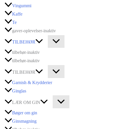
Vingummi
Kaffe
Te
gaver-oplevelser-inaktiv
TILBEHØR
tilbehør-inaktiv
tilbehør-inaktiv
TILBEHØR
Garnish & Krydderier
Ginglas
LÆR OM GIN
Bøger om gin
Ginsmagning