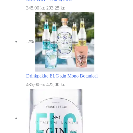
Den
Den
345,00
kr.
293,25
kr.
oprindelige
aktuelle
pris
pris
var:
er:
-2%
345,00 kr..
293,25 kr..
Drinkpakke ELG gin Mono Botanical
Den
Den
435,00
kr.
425,00
kr.
oprindelige
aktuelle
pris
pris
var:
er:
435,00 kr..
425,00 kr..