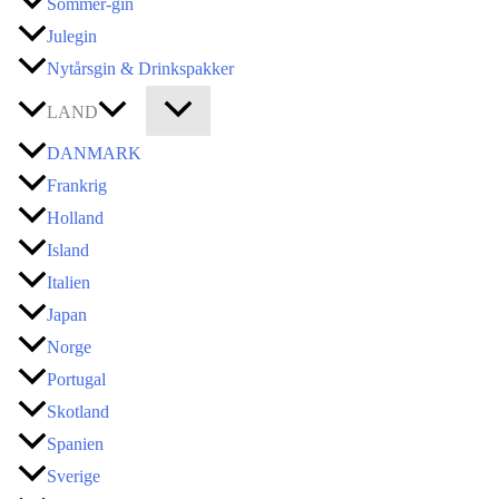
Sommer-gin
Julegin
Nytårsgin & Drinkspakker
LAND
DANMARK
Frankrig
Holland
Island
Italien
Japan
Norge
Portugal
Skotland
Spanien
Sverige