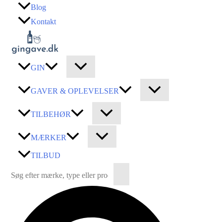
Gå
Blog
til
Kontakt
indholdet
GIN
GAVER & OPLEVELSER
TILBEHØR
MÆRKER
TILBUD
Søg
efter:
Søg