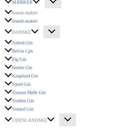
MÆRKER
brands-inaktiv
brands-inaktiv
DANSKE
Anholt Gin
BeGin Cph
Elg Gin
Herbie Gin
Knaplund Gin
Njord Gin
Tranum Mølle Gin
Trolden Gin
Volsted Gin
UDENLANDSKE