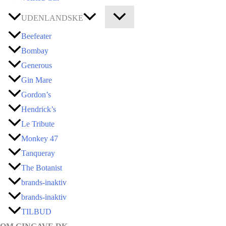
UDENLANDSKE
Beefeater
Bombay
Generous
Gin Mare
Gordon’s
Hendrick’s
Le Tribute
Monkey 47
Tanqueray
The Botanist
brands-inaktiv
brands-inaktiv
TILBUD