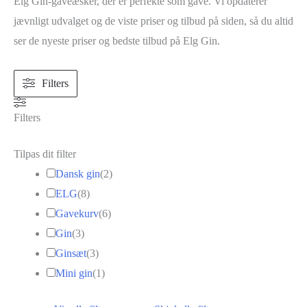
Elg Gin-gaveæsker, der er perfekte som gave. Vi opdaterer
jævnligt udvalget og de viste priser og tilbud på siden, så du altid
ser de nyeste priser og bedste tilbud på Elg Gin.
Filters
Filters
Tilpas dit filter
Dansk gin
(
2
)
ELG
(
8
)
Gavekurv
(
6
)
Gin
(
3
)
Ginsæt
(
3
)
Mini gin
(
1
)