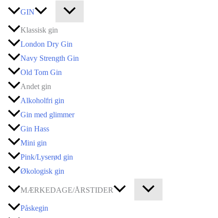
GIN
Klassisk gin
London Dry Gin
Navy Strength Gin
Old Tom Gin
Andet gin
Alkoholfri gin
Gin med glimmer
Gin Hass
Mini gin
Pink/Lyserød gin
Økologisk gin
MÆRKEDAGE/ÅRSTIDER
Påskegin