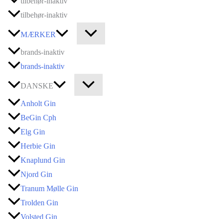
tilbehør-inaktiv
tilbehør-inaktiv
MÆRKER
brands-inaktiv
brands-inaktiv
DANSKE
Anholt Gin
BeGin Cph
Elg Gin
Herbie Gin
Knaplund Gin
Njord Gin
Tranum Mølle Gin
Trolden Gin
Volsted Gin