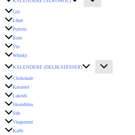
KALENDERE (ALKOHOL)
Gin
Likør
Portvin
Rom
Vin
Whisky
KALENDERE (DELIKATESSER)
Chokolade
Karamel
Lakrids
Skumfidus
Slik
Vingummi
Kaffe