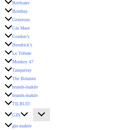
Beefeater
Bombay
Generous
Gin Mare
Gordon’s
Hendrick’s
Le Tribute
Monkey 47
Tanqueray
The Botanist
brands-inaktiv
brands-inaktiv
TILBUD
GIN
gin-inaktiv