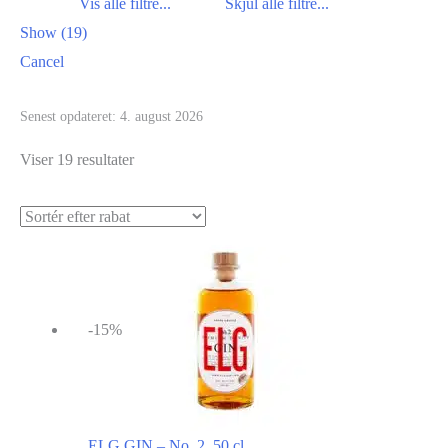
Show
(
19
)
Cancel
Senest opdateret:
4. august 2026
Viser 19 resultater
-15%
ELG GIN – No. 2, 50 cl