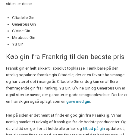
siden, er disse:
Citadelle Gin
Generous Gin
G’Vine Gin
Mirabeau Gin
Yu Gin
Køb gin fra Frankrig til den bedste pris
Fransk gin er helt sikkert i absolut topklasse. Tænk bare på den
utrolig populære franske gin Citadelle, der er en favorit hos mange –
og har været det i mange år. Citadelle Gin er dog kun en af flere
fremragende gin fra Frankrig. Yu Gin, G’Vine Gin og Generous Gin er
også stærke navne, der garanterer gode smagsoplevelser. Derfor er
en fransk gin også oplagt som en
gave med gin
.
Her på siden er det nemt at finde en god
gin fra Frankrig
. Vi har
nemlig samlet et udvalg af fransk gin fra de bedste producenter. Og
da vi altid sørger for at holde alle priser og
tilbud på gin
opdateret,
kan du nemt finde en god, ny gin fra Frankrig til den bedste pris. På