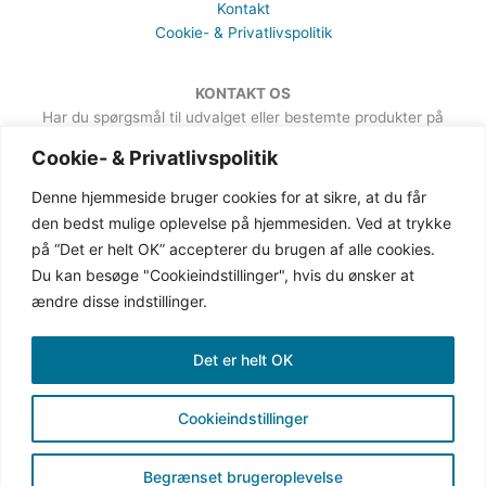
Kontakt
Cookie- & Privatlivspolitik
KONTAKT OS
Har du spørgsmål til udvalget eller bestemte produkter på
hjemmesiden, er du meget velkommen til at sende en besked. Det
Cookie- & Privatlivspolitik
kan du gøre via formularen på Kontakt-siden.
Denne hjemmeside bruger cookies for at sikre, at du får
den bedst mulige oplevelse på hjemmesiden. Ved at trykke
på “Det er helt OK” accepterer du brugen af alle cookies.
Du kan besøge "Cookieindstillinger", hvis du ønsker at
ændre disse indstillinger.
Det er helt OK
Cookieindstillinger
Copyright © 2019-2026 Gingave | CVR: 38387162
(gingave.dk er ejet af Secher Communication)
Begrænset brugeroplevelse