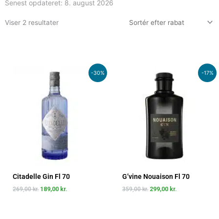
Senest opdateret:
8. august 2026
Viser 2 resultater
Den
Den
Den
Den
-30%
-17%
oprindelige
aktuelle
oprindelige
aktuelle
pris
pris
pris
pris
var:
er:
var:
er:
269,00 kr..
189,00 kr..
359,00 kr..
299,00 kr..
Citadelle Gin Fl 70
G’vine Nouaison Fl 70
269,00
kr.
189,00
kr.
359,00
kr.
299,00
kr.