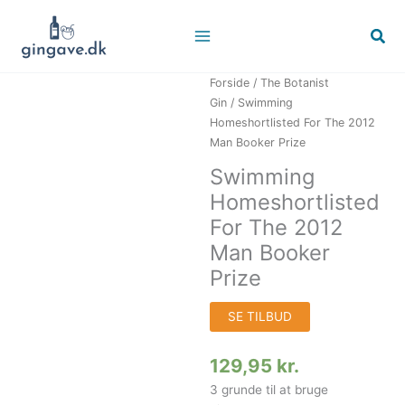
Gå
til
Søg
indholdet
Forside
/
The Botanist
Gin
/ Swimming
Homeshortlisted For The 2012
Man Booker Prize
Swimming
Homeshortlisted
For The 2012
Man Booker
Prize
SE TILBUD
129,95
kr.
3 grunde til at bruge