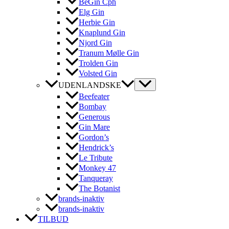
BeGin Cph
Elg Gin
Herbie Gin
Knaplund Gin
Njord Gin
Tranum Mølle Gin
Trolden Gin
Volsted Gin
UDENLANDSKE
Beefeater
Bombay
Generous
Gin Mare
Gordon’s
Hendrick’s
Le Tribute
Monkey 47
Tanqueray
The Botanist
brands-inaktiv
brands-inaktiv
TILBUD