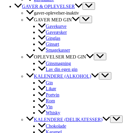
GAVER & OPLEVELSER
gaver-oplevelser-inaktiv
GAVER MED GIN
Gavekurve
Gaveæsker
Ginglas
Ginsæt
Smagekasser
OPLEVELSER MED GIN
Ginsmagning
Lav din egen gin
KALENDERE (ALKOHOL)
Gin
Likør
Portvin
Rom
Vin
Whisky
KALENDERE (DELIKATESSER)
Chokolade
Karamel