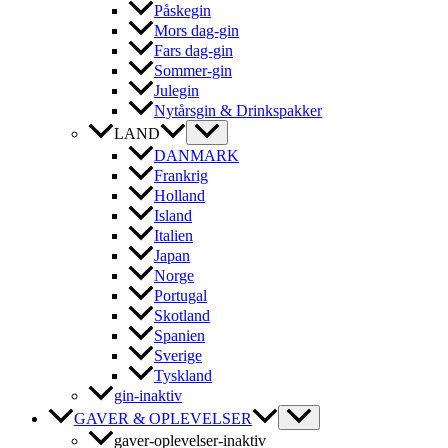
Påskegin
Mors dag-gin
Fars dag-gin
Sommer-gin
Julegin
Nytårsgin & Drinkspakker
LAND
DANMARK
Frankrig
Holland
Island
Italien
Japan
Norge
Portugal
Skotland
Spanien
Sverige
Tyskland
gin-inaktiv
GAVER & OPLEVELSER
gaver-oplevelser-inaktiv