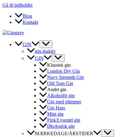
Gå til indholdet
Blog
Kontakt
GIN
gin-inaktiv
GIN
Klassisk gin
London Dry Gin
Navy Strength Gin
Old Tom Gin
Andet gin
Alkoholfri gin
Gin med glimmer
Gin Hass
Mini gin
Pink/Lyserød gin
Økologisk gin
MÆRKEDAGE/ÅRSTIDER