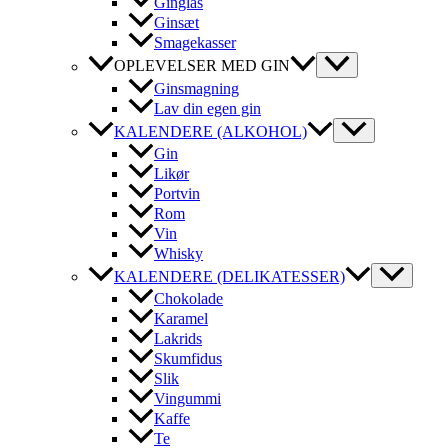
Ginglas
Ginsæt
Smagekasser
OPLEVELSER MED GIN
Ginsmagning
Lav din egen gin
KALENDERE (ALKOHOL)
Gin
Likør
Portvin
Rom
Vin
Whisky
KALENDERE (DELIKATESSER)
Chokolade
Karamel
Lakrids
Skumfidus
Slik
Vingummi
Kaffe
Te