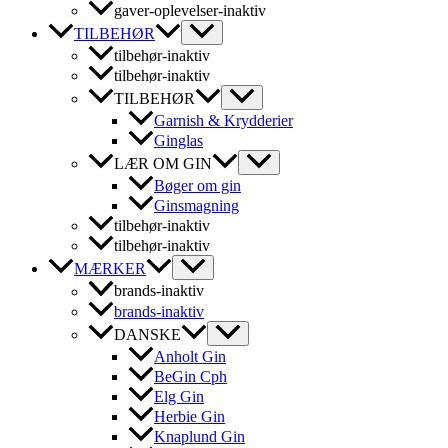
gaver-oplevelser-inaktiv
TILBEHØR
tilbehør-inaktiv
tilbehør-inaktiv
TILBEHØR
Garnish & Krydderier
Ginglas
LÆR OM GIN
Bøger om gin
Ginsmagning
tilbehør-inaktiv
tilbehør-inaktiv
MÆRKER
brands-inaktiv
brands-inaktiv
DANSKE
Anholt Gin
BeGin Cph
Elg Gin
Herbie Gin
Knaplund Gin