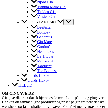
Njord Gin
Tranum Mølle Gin
Trolden Gin
Volsted Gin
UDENLANDSKE
Beefeater
Bombay
Generous
Gin Mare
Gordon’s
Hendrick’s
Le Tribute
Monkey 47
Tanqueray
The Botanist
brands-inaktiv
brands-inaktiv
TILBUD
OM GINGAVE.DK
Gingave.dk er en dansk hjemmeside med fokus på gin og gingaver.
Her kan du sammenligne produkter og priser på gin fra flere danske
webshops og få inspiration til gingaver. Formålet med gingave.dk er