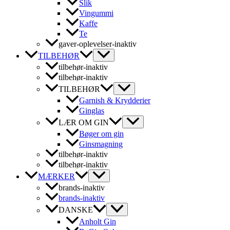
Slik
Vingummi
Kaffe
Te
gaver-oplevelser-inaktiv
TILBEHØR
tilbehør-inaktiv
tilbehør-inaktiv
TILBEHØR
Garnish & Krydderier
Ginglas
LÆR OM GIN
Bøger om gin
Ginsmagning
tilbehør-inaktiv
tilbehør-inaktiv
MÆRKER
brands-inaktiv
brands-inaktiv
DANSKE
Anholt Gin