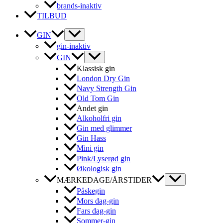
brands-inaktiv
TILBUD
GIN
gin-inaktiv
GIN
Klassisk gin
London Dry Gin
Navy Strength Gin
Old Tom Gin
Andet gin
Alkoholfri gin
Gin med glimmer
Gin Hass
Mini gin
Pink/Lyserød gin
Økologisk gin
MÆRKEDAGE/ÅRSTIDER
Påskegin
Mors dag-gin
Fars dag-gin
Sommer-gin