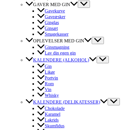
GAVER MED GIN
Gavekurve
Gaveæsker
Ginglas
Ginsæt
Smagekasser
OPLEVELSER MED GIN
Ginsmagning
Lav din egen gin
KALENDERE (ALKOHOL)
Gin
Likør
Portvin
Rom
Vin
Whisky
KALENDERE (DELIKATESSER)
Chokolade
Karamel
Lakrids
Skumfidus