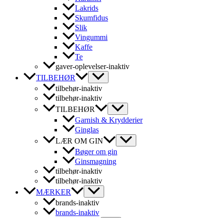
Lakrids
Skumfidus
Slik
Vingummi
Kaffe
Te
gaver-oplevelser-inaktiv
TILBEHØR
tilbehør-inaktiv
tilbehør-inaktiv
TILBEHØR
Garnish & Krydderier
Ginglas
LÆR OM GIN
Bøger om gin
Ginsmagning
tilbehør-inaktiv
tilbehør-inaktiv
MÆRKER
brands-inaktiv
brands-inaktiv