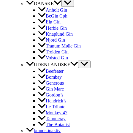
DANSKE
Anholt Gin
BeGin Cph
Elg Gin
Herbie Gin
Knaplund Gin
Njord Gin
Tranum Mølle Gin
Trolden Gin
Volsted Gin
UDENLANDSKE
Beefeater
Bombay
Generous
Gin Mare
Gordon’s
Hendrick’s
Le Tribute
Monkey 47
Tanqueray
The Botanist
brands-inaktiv