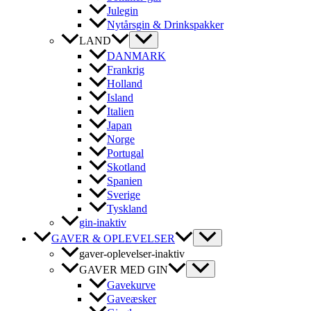
Julegin
Nytårsgin & Drinkspakker
LAND
DANMARK
Frankrig
Holland
Island
Italien
Japan
Norge
Portugal
Skotland
Spanien
Sverige
Tyskland
gin-inaktiv
GAVER & OPLEVELSER
gaver-oplevelser-inaktiv
GAVER MED GIN
Gavekurve
Gaveæsker