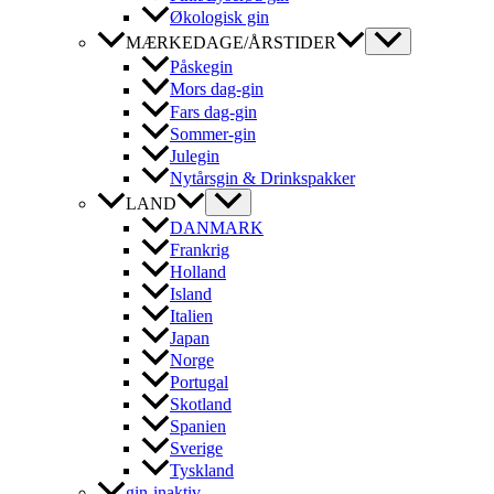
Økologisk gin
MÆRKEDAGE/ÅRSTIDER
Påskegin
Mors dag-gin
Fars dag-gin
Sommer-gin
Julegin
Nytårsgin & Drinkspakker
LAND
DANMARK
Frankrig
Holland
Island
Italien
Japan
Norge
Portugal
Skotland
Spanien
Sverige
Tyskland
gin-inaktiv