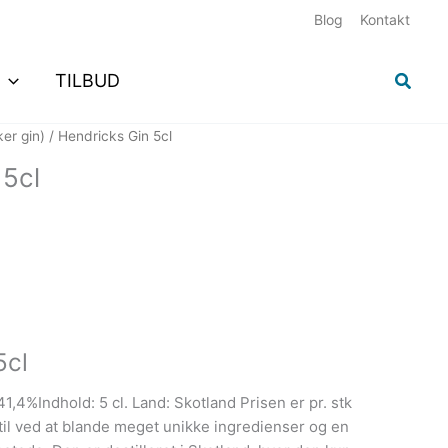
Blog
Kontakt
Søg
TILBUD
ker gin)
/ Hendricks Gin 5cl
 5cl
5cl
1,4%Indhold: 5 cl. Land: Skotland Prisen er pr. stk
 til ved at blande meget unikke ingredienser og en