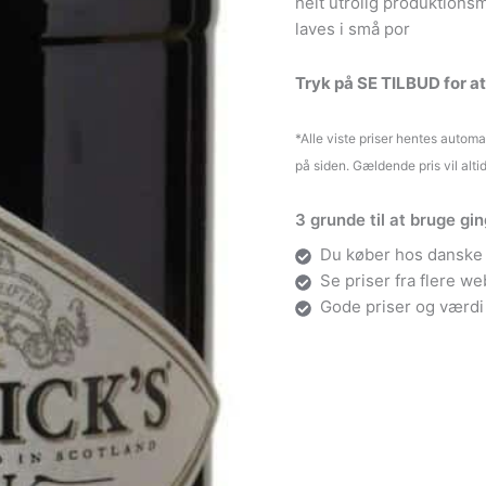
helt utrolig produktionsm
laves i små por
Tryk på SE TILBUD for a
*Alle viste priser hentes autom
på siden. Gældende pris vil alti
3 grunde til at bruge gi
Du køber hos danske 
Se priser fra flere w
Gode priser og værdi