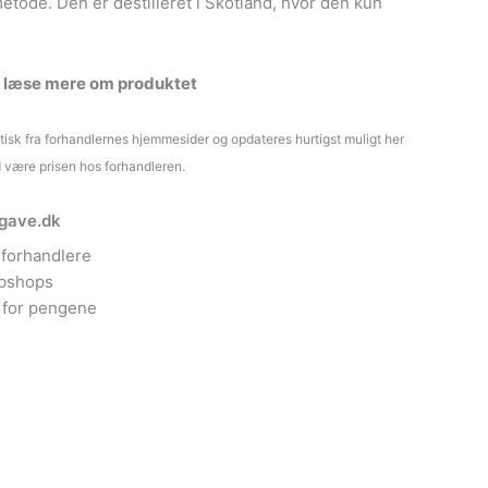
etode. Den er destilleret i Skotland, hvor den kun
t læse mere om produktet
atisk fra forhandlernes hjemmesider og opdateres hurtigst muligt her
d være prisen hos forhandleren.
ngave.dk
forhandlere
ebshops
 for pengene