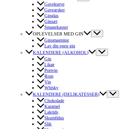
Gavekurve
Gaveæsker
Ginglas
Ginsæt
Smagekasser
OPLEVELSER MED GIN
Ginsmagning
Lav din egen gin
KALENDERE (ALKOHOL)
Gin
Likør
Portvin
Rom
Vin
Whisky
KALENDERE (DELIKATESSER)
Chokolade
Karamel
Lakrids
Skumfidus
Slik