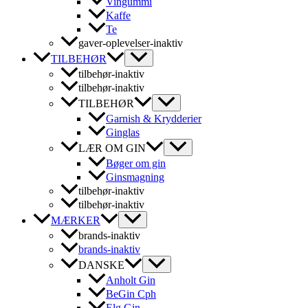
Vingummi
Kaffe
Te
gaver-oplevelser-inaktiv
TILBEHØR
tilbehør-inaktiv
tilbehør-inaktiv
TILBEHØR
Garnish & Krydderier
Ginglas
LÆR OM GIN
Bøger om gin
Ginsmagning
tilbehør-inaktiv
tilbehør-inaktiv
MÆRKER
brands-inaktiv
brands-inaktiv
DANSKE
Anholt Gin
BeGin Cph
Elg Gin