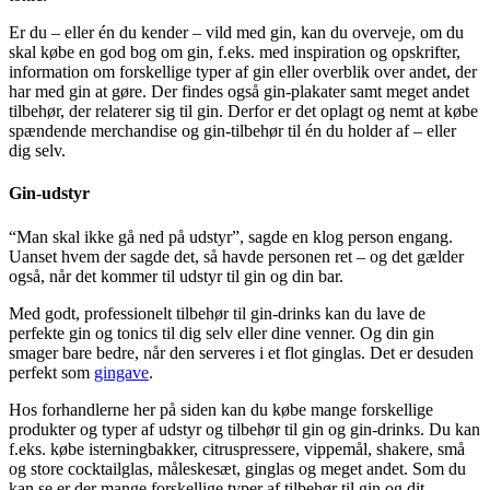
Er du – eller én du kender – vild med gin, kan du overveje, om du
skal købe en god bog om gin, f.eks. med inspiration og opskrifter,
information om forskellige typer af gin eller overblik over andet, der
har med gin at gøre. Der findes også gin-plakater samt meget andet
tilbehør, der relaterer sig til gin. Derfor er det oplagt og nemt at købe
spændende merchandise og gin-tilbehør til én du holder af – eller
dig selv.
Gin-udstyr
“Man skal ikke gå ned på udstyr”, sagde en klog person engang.
Uanset hvem der sagde det, så havde personen ret – og det gælder
også, når det kommer til udstyr til gin og din bar.
Med godt, professionelt tilbehør til gin-drinks kan du lave de
perfekte gin og tonics til dig selv eller dine venner. Og din gin
smager bare bedre, når den serveres i et flot ginglas. Det er desuden
perfekt som
gingave
.
Hos forhandlerne her på siden kan du købe mange forskellige
produkter og typer af udstyr og tilbehør til gin og gin-drinks. Du kan
f.eks. købe isterningbakker, citruspressere, vippemål, shakere, små
og store cocktailglas, måleskesæt, ginglas og meget andet. Som du
kan se er der mange forskellige typer af tilbehør til gin og dit