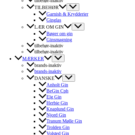
tilbehør-inaktiv
TILBEHØR
Garnish & Krydderier
Ginglas
LÆR OM GIN
Bøger om gin
Ginsmagning
tilbehør-inaktiv
tilbehør-inaktiv
MÆRKER
brands-inaktiv
brands-inaktiv
DANSKE
Anholt Gin
BeGin Cph
Elg Gin
Herbie Gin
Knaplund Gin
Njord Gin
Tranum Mølle Gin
Trolden Gin
Volsted Gin