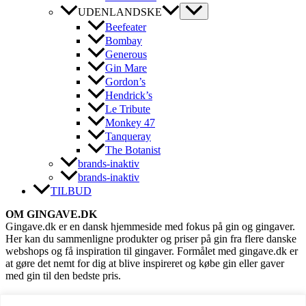
UDENLANDSKE
Beefeater
Bombay
Generous
Gin Mare
Gordon’s
Hendrick’s
Le Tribute
Monkey 47
Tanqueray
The Botanist
brands-inaktiv
brands-inaktiv
TILBUD
OM GINGAVE.DK
Gingave.dk er en dansk hjemmeside med fokus på gin og gingaver.
Her kan du sammenligne produkter og priser på gin fra flere danske
webshops og få inspiration til gingaver. Formålet med gingave.dk er
at gøre det nemt for dig at blive inspireret og købe gin eller gaver
med gin til den bedste pris.
GENVEJE