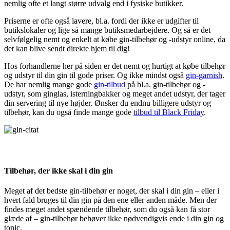
nemlig ofte et langt større udvalg end i fysiske butikker.
Priserne er ofte også lavere, bl.a. fordi der ikke er udgifter til
butikslokaler og lige så mange butiksmedarbejdere. Og så er det
selvfølgelig nemt og enkelt at købe gin-tilbehør og -udstyr online, da
det kan blive sendt direkte hjem til dig!
Hos forhandlerne her på siden er det nemt og hurtigt at købe tilbehør
og udstyr til din gin til gode priser. Og ikke mindst også
gin-garnish
.
De har nemlig mange gode
gin-tilbud
på bl.a. gin-tilbehør og -
udstyr, som ginglas, isterningbakker og meget andet udstyr, der tager
din servering til nye højder. Ønsker du endnu billigere udstyr og
tilbehør, kan du også finde mange gode
tilbud til Black Friday
.
All you need is love… and gin!
Tilbehør, der ikke skal i din gin
Meget af det bedste gin-tilbehør er noget, der skal i din gin – eller i
hvert fald bruges til din gin på den ene eller anden måde. Men der
findes meget andet spændende tilbehør, som du også kan få stor
glæde af – gin-tilbehør behøver ikke nødvendigvis ende i din gin og
tonic.