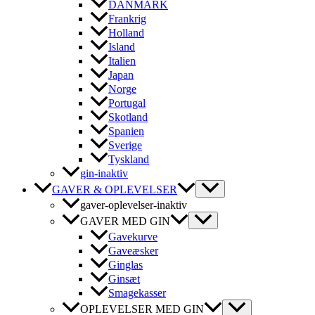
DANMARK
Frankrig
Holland
Island
Italien
Japan
Norge
Portugal
Skotland
Spanien
Sverige
Tyskland
gin-inaktiv
GAVER & OPLEVELSER
gaver-oplevelser-inaktiv
GAVER MED GIN
Gavekurve
Gaveæsker
Ginglas
Ginsæt
Smagekasser
OPLEVELSER MED GIN