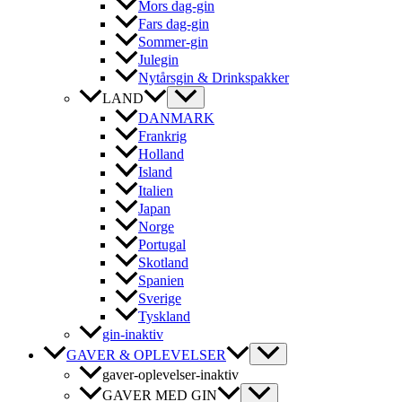
Mors dag-gin
Fars dag-gin
Sommer-gin
Julegin
Nytårsgin & Drinkspakker
LAND
DANMARK
Frankrig
Holland
Island
Italien
Japan
Norge
Portugal
Skotland
Spanien
Sverige
Tyskland
gin-inaktiv
GAVER & OPLEVELSER
gaver-oplevelser-inaktiv
GAVER MED GIN