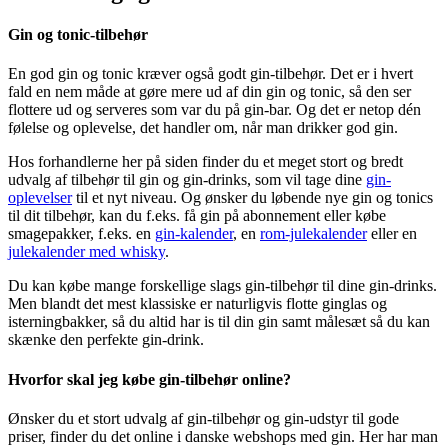
Gin og tonic-tilbehør
En god gin og tonic kræver også godt gin-tilbehør. Det er i hvert
fald en nem måde at gøre mere ud af din gin og tonic, så den ser
flottere ud og serveres som var du på gin-bar. Og det er netop dén
følelse og oplevelse, det handler om, når man drikker god gin.
Hos forhandlerne her på siden finder du et meget stort og bredt
udvalg af tilbehør til gin og gin-drinks, som vil tage dine
gin-
oplevelser
til et nyt niveau. Og ønsker du løbende nye gin og tonics
til dit tilbehør, kan du f.eks. få gin på abonnement eller købe
smagepakker, f.eks. en
gin-kalender
, en
rom-julekalender
eller en
julekalender med whisky
.
Du kan købe mange forskellige slags gin-tilbehør til dine gin-drinks.
Men blandt det mest klassiske er naturligvis flotte ginglas og
isterningbakker, så du altid har is til din gin samt målesæt så du kan
skænke den perfekte gin-drink.
Hvorfor skal jeg købe gin-tilbehør online?
Ønsker du et stort udvalg af gin-tilbehør og gin-udstyr til gode
priser, finder du det online i danske webshops med gin. Her har man