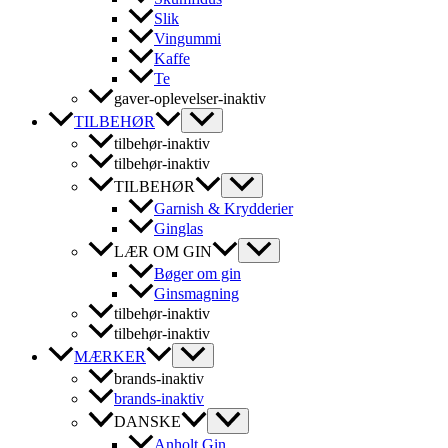
Slik
Vingummi
Kaffe
Te
gaver-oplevelser-inaktiv
TILBEHØR
tilbehør-inaktiv
tilbehør-inaktiv
TILBEHØR
Garnish & Krydderier
Ginglas
LÆR OM GIN
Bøger om gin
Ginsmagning
tilbehør-inaktiv
tilbehør-inaktiv
MÆRKER
brands-inaktiv
brands-inaktiv
DANSKE
Anholt Gin