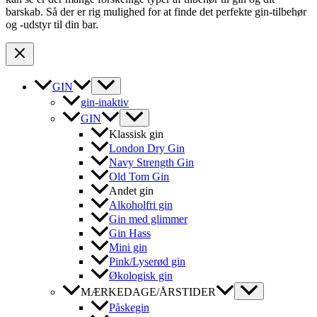
barskab. Så der er rig mulighed for at finde det perfekte gin-tilbehør
og -udstyr til din bar.
GIN
gin-inaktiv
GIN
Klassisk gin
London Dry Gin
Navy Strength Gin
Old Tom Gin
Andet gin
Alkoholfri gin
Gin med glimmer
Gin Hass
Mini gin
Pink/Lyserød gin
Økologisk gin
MÆRKEDAGE/ÅRSTIDER
Påskegin