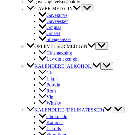
gaver-oplevelser-inaktiv
GAVER MED GIN
Gavekurve
Gaveæsker
Ginglas
Ginsæt
Smagekasser
OPLEVELSER MED GIN
Ginsmagning
Lav din egen gin
KALENDERE (ALKOHOL)
Gin
Likør
Portvin
Rom
Vin
Whisky
KALENDERE (DELIKATESSER)
Chokolade
Karamel
Lakrids
Skumfidus