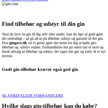
All you need is love… and gin!
Find tilbehør og udstyr til din gin
Skal du lave en gin til dig selv eller andre, kan du lige så godt gøre
det ordentligt – så gå all-in på tilbehør, udstyr og garnish til din gin.
Hos
gingave.dk
vil vi gerne gøre det nemt for dig at købe gin-
tilbehør og -udstyr online. Forhandlerne her på siden har et stort og
bredt udvalg af tilbehør og udstyr, der tager din gin og tonic til et nyt
niveau.
Godt gin-tilbehør kræver også god gin
Er du på udkig efter nyt tilbehør, som du kan bruge, når du skal
nyde en god og tonic? Hos forhandlerne her på siden kan du både
købe smart tilbehør, men også en god gin dertil.
SE ANBEFALEDE FORHANDLERE
Hvilke slags gin-tilbehør kan du købe?