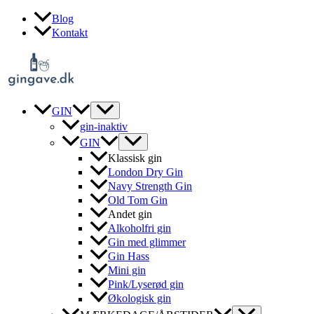
Gå
Blog
til
Kontakt
indholdet
GIN
gin-inaktiv
GIN
Klassisk gin
London Dry Gin
Navy Strength Gin
Old Tom Gin
Andet gin
Alkoholfri gin
Gin med glimmer
Gin Hass
Mini gin
Pink/Lyserød gin
Økologisk gin