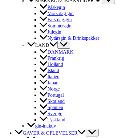
MÆRKEDAGE/ÅRSTIDER
Påskegin
Mors dag-gin
Fars dag-gin
Sommer-gin
Julegin
Nytårsgin & Drinkspakker
LAND
DANMARK
Frankrig
Holland
Island
Italien
Japan
Norge
Portugal
Skotland
Spanien
Sverige
Tyskland
gin-inaktiv
GAVER & OPLEVELSER