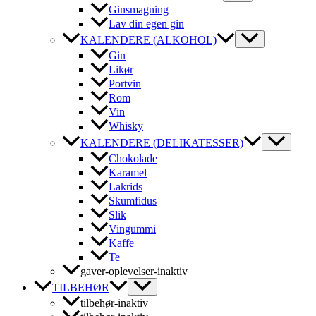
Ginsmagning
Lav din egen gin
KALENDERE (ALKOHOL)
Gin
Likør
Portvin
Rom
Vin
Whisky
KALENDERE (DELIKATESSER)
Chokolade
Karamel
Lakrids
Skumfidus
Slik
Vingummi
Kaffe
Te
gaver-oplevelser-inaktiv
TILBEHØR
tilbehør-inaktiv