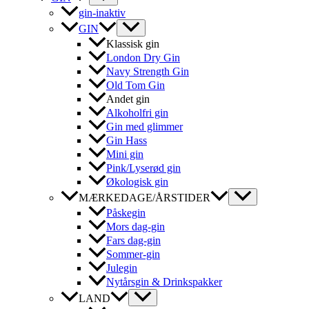
gin-inaktiv
GIN
Klassisk gin
London Dry Gin
Navy Strength Gin
Old Tom Gin
Andet gin
Alkoholfri gin
Gin med glimmer
Gin Hass
Mini gin
Pink/Lyserød gin
Økologisk gin
MÆRKEDAGE/ÅRSTIDER
Påskegin
Mors dag-gin
Fars dag-gin
Sommer-gin
Julegin
Nytårsgin & Drinkspakker
LAND