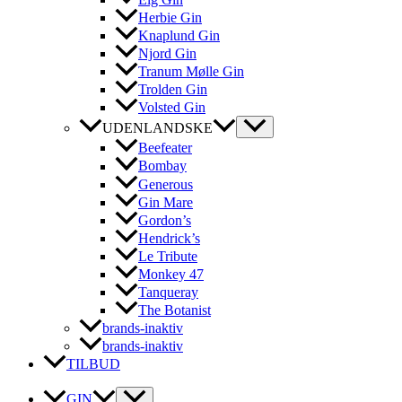
Herbie Gin
Knaplund Gin
Njord Gin
Tranum Mølle Gin
Trolden Gin
Volsted Gin
UDENLANDSKE
Beefeater
Bombay
Generous
Gin Mare
Gordon’s
Hendrick’s
Le Tribute
Monkey 47
Tanqueray
The Botanist
brands-inaktiv
brands-inaktiv
TILBUD
GIN