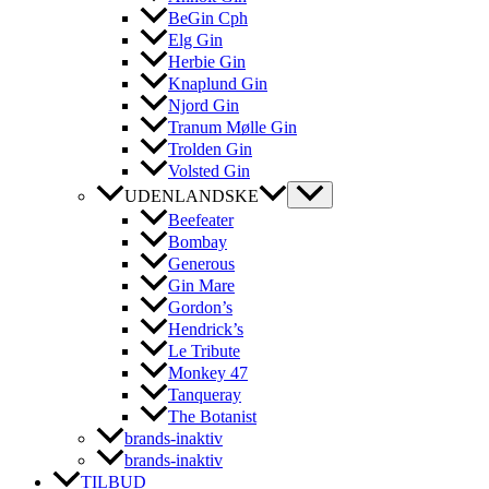
BeGin Cph
Elg Gin
Herbie Gin
Knaplund Gin
Njord Gin
Tranum Mølle Gin
Trolden Gin
Volsted Gin
UDENLANDSKE
Beefeater
Bombay
Generous
Gin Mare
Gordon’s
Hendrick’s
Le Tribute
Monkey 47
Tanqueray
The Botanist
brands-inaktiv
brands-inaktiv
TILBUD