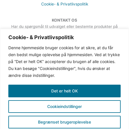
Cookie- & Privatlivspolitik
KONTAKT OS
Har du spørgsmål til udvalget eller bestemte produkter på
hjemmesiden, er du meget velkommen til at sende en besked. Det
Cookie- & Privatlivspolitik
kan du gøre via formularen på Kontakt-siden.
Denne hjemmeside bruger cookies for at sikre, at du får
den bedst mulige oplevelse på hjemmesiden. Ved at trykke
på “Det er helt OK” accepterer du brugen af alle cookies.
Du kan besøge "Cookieindstillinger", hvis du ønsker at
ændre disse indstillinger.
Det er helt OK
Cookieindstillinger
Copyright © 2019-2026 Gingave | CVR: 38387162
(gingave.dk er ejet af Secher Communication)
Begrænset brugeroplevelse