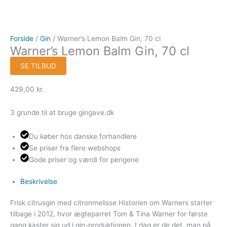
Forside
/
Gin
/ Warner’s Lemon Balm Gin, 70 cl
Warner’s Lemon Balm Gin, 70 cl
SE TILBUD
429,00
kr.
3 grunde til at bruge gingave.dk
Du køber hos danske forhandlere
Se priser fra flere webshops
Gode priser og værdi for pengene
Beskrivelse
Frisk citrusgin med citronmelisse Historien om Warners starter
tilbage i 2012, hvor ægteparret Tom & Tina Warner for første
gang kaster sig ud i gin-produktionen. I dag er de det, man på