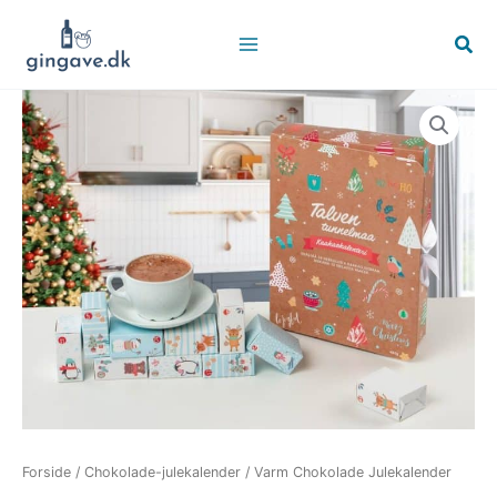
Gå
til
Søg
indholdet
Forside
/
Chokolade-julekalender
/ Varm Chokolade Julekalender