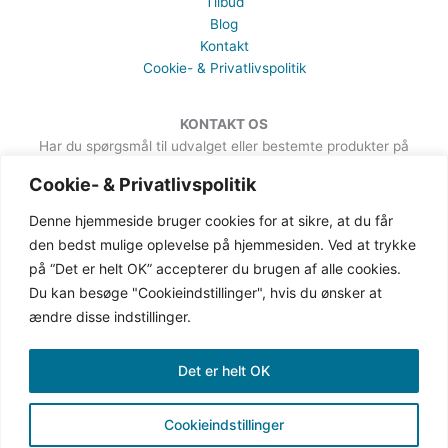
Tilbud
Blog
Kontakt
Cookie- & Privatlivspolitik
KONTAKT OS
Har du spørgsmål til udvalget eller bestemte produkter på
hjemmesiden, er du meget velkommen til at sende en besked. Det
Cookie- & Privatlivspolitik
kan du gøre via formularen på Kontakt-siden.
Denne hjemmeside bruger cookies for at sikre, at du får
den bedst mulige oplevelse på hjemmesiden. Ved at trykke
på “Det er helt OK” accepterer du brugen af alle cookies.
Du kan besøge "Cookieindstillinger", hvis du ønsker at
ændre disse indstillinger.
Det er helt OK
Cookieindstillinger
Copyright © 2019-2026 Gingave | CVR: 38387162