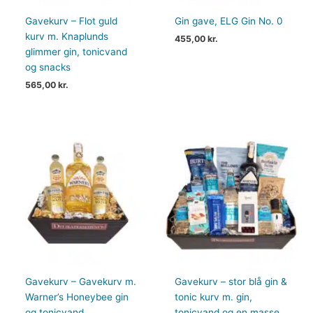
Gavekurv – Flot guld
Gin gave, ELG Gin No. 0
kurv m. Knaplunds
455,00
kr.
glimmer gin, tonicvand
og snacks
565,00
kr.
Gavekurv – Gavekurv m.
Gavekurv – stor blå gin &
Warner’s Honeybee gin
tonic kurv m. gin,
og tonicvand
tonicvand og en masse