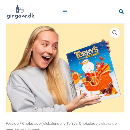
Gå
til
Søg
indholdet
Forside
/
Chokolade-julekalender
/ Terry’s Chokoladejulekalender
med Appelsinsmag