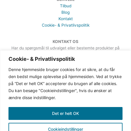
Tilbud
Blog
Kontakt
Cookie- & Privatlivspolitik
KONTAKT OS
Har du spørgsmål til udvalget eller bestemte produkter på
hjemmesiden, er du meget velkommen til at sende en besked. Det
Cookie- & Privatlivspolitik
kan du gøre via formularen på Kontakt-siden.
Denne hjemmeside bruger cookies for at sikre, at du får
den bedst mulige oplevelse på hjemmesiden. Ved at trykke
på “Det er helt OK” accepterer du brugen af alle cookies.
Du kan besøge "Cookieindstillinger", hvis du ønsker at
ændre disse indstillinger.
Det er helt OK
Cookieindstillinger
Copyright © 2019-2026 Gingave | CVR: 38387162