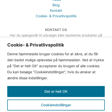
Blog
Kontakt
Cookie- & Privatlivspolitik
KONTAKT OS
Har du spørgsmål til udvalget eller bestemte produkter på
hjemmesiden, er du meget velkommen til at sende en besked. Det
Cookie- & Privatlivspolitik
kan du gøre via formularen på Kontakt-siden.
Denne hjemmeside bruger cookies for at sikre, at du får
den bedst mulige oplevelse på hjemmesiden. Ved at trykke
på “Det er helt OK” accepterer du brugen af alle cookies.
Du kan besøge "Cookieindstillinger", hvis du ønsker at
ændre disse indstillinger.
Det er helt OK
Cookieindstillinger
Copyright © 2019-2026 Gingave | CVR: 38387162
(gingave.dk er ejet af Secher Communication)