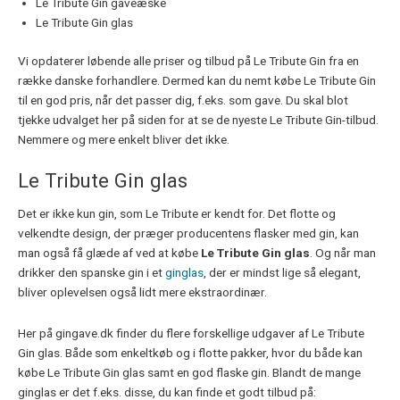
Le Tribute Gin gaveæske
Le Tribute Gin glas
Vi opdaterer løbende alle priser og tilbud på Le Tribute Gin fra en
række danske forhandlere. Dermed kan du nemt købe Le Tribute Gin
til en god pris, når det passer dig, f.eks. som gave. Du skal blot
tjekke udvalget her på siden for at se de nyeste Le Tribute Gin-tilbud.
Nemmere og mere enkelt bliver det ikke.
Le Tribute Gin glas
Det er ikke kun gin, som Le Tribute er kendt for. Det flotte og
velkendte design, der præger producentens flasker med gin, kan
man også få glæde af ved at købe
Le Tribute Gin glas
. Og når man
drikker den spanske gin i et
ginglas
, der er mindst lige så elegant,
bliver oplevelsen også lidt mere ekstraordinær.
Her på gingave.dk finder du flere forskellige udgaver af Le Tribute
Gin glas. Både som enkeltkøb og i flotte pakker, hvor du både kan
købe Le Tribute Gin glas samt en god flaske gin. Blandt de mange
ginglas er det f.eks. disse, du kan finde et godt tilbud på: