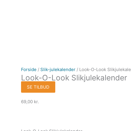
Forside
/
Slik-julekalender
/ Look-O-Look Slikjulekal
Look-O-Look Slikjulekalender
SE TILBUD
69,00
kr.