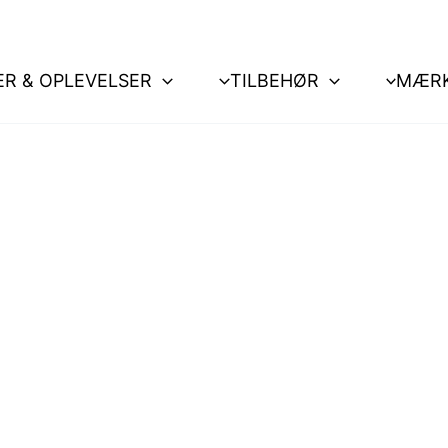
ER & OPLEVELSER
TILBEHØR
MÆR