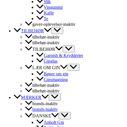
Slik
Vingummi
Kaffe
Te
gaver-oplevelser-inaktiv
TILBEHØR
tilbehør-inaktiv
tilbehør-inaktiv
TILBEHØR
Garnish & Krydderier
Ginglas
LÆR OM GIN
Bøger om gin
Ginsmagning
tilbehør-inaktiv
tilbehør-inaktiv
MÆRKER
brands-inaktiv
brands-inaktiv
DANSKE
Anholt Gin