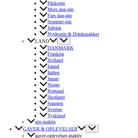
Påskegin
Mors dag-gin
Fars dag-gin
Sommer-gin
Julegin
Nytårsgin & Drinkspakker
LAND
DANMARK
Frankrig
Holland
Island
Italien
Japan
Norge
Portugal
Skotland
Spanien
Sverige
Tyskland
gin-inaktiv
GAVER & OPLEVELSER
gaver-oplevelser-inaktiv