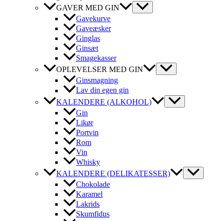
GAVER MED GIN
Gavekurve
Gaveæsker
Ginglas
Ginsæt
Smagekasser
OPLEVELSER MED GIN
Ginsmagning
Lav din egen gin
KALENDERE (ALKOHOL)
Gin
Likør
Portvin
Rom
Vin
Whisky
KALENDERE (DELIKATESSER)
Chokolade
Karamel
Lakrids
Skumfidus