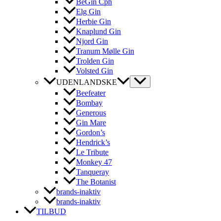
BeGin Cph
Elg Gin
Herbie Gin
Knaplund Gin
Njord Gin
Tranum Mølle Gin
Trolden Gin
Volsted Gin
UDENLANDSKE
Beefeater
Bombay
Generous
Gin Mare
Gordon’s
Hendrick’s
Le Tribute
Monkey 47
Tanqueray
The Botanist
brands-inaktiv
brands-inaktiv
TILBUD