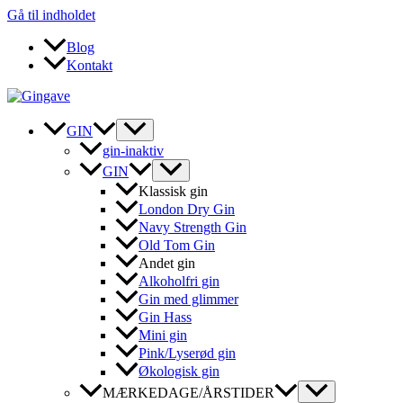
Gå til indholdet
Blog
Kontakt
GIN
gin-inaktiv
GIN
Klassisk gin
London Dry Gin
Navy Strength Gin
Old Tom Gin
Andet gin
Alkoholfri gin
Gin med glimmer
Gin Hass
Mini gin
Pink/Lyserød gin
Økologisk gin
MÆRKEDAGE/ÅRSTIDER