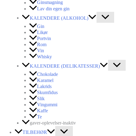
Ginsmagning
Lav din egen gin
KALENDERE (ALKOHOL)
Gin
Likør
Portvin
Rom
Vin
Whisky
KALENDERE (DELIKATESSER)
Chokolade
Karamel
Lakrids
Skumfidus
Slik
Vingummi
Kaffe
Te
gaver-oplevelser-inaktiv
TILBEHØR