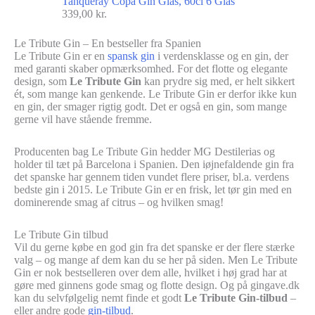
Tanqueray Copa Gin Glas, 60cl 6 Glas
339,00
kr.
Le Tribute Gin – En bestseller fra Spanien
Le Tribute Gin er en
spansk gin
i verdensklasse og en gin, der
med garanti skaber opmærksomhed. For det flotte og elegante
design, som
Le Tribute Gin
kan prydre sig med, er helt sikkert
ét, som mange kan genkende. Le Tribute Gin er derfor ikke kun
en gin, der smager rigtig godt. Det er også en gin, som mange
gerne vil have stående fremme.
Producenten bag Le Tribute Gin hedder MG Destilerias og
holder til tæt på Barcelona i Spanien. Den iøjnefaldende gin fra
det spanske har gennem tiden vundet flere priser, bl.a. verdens
bedste gin i 2015. Le Tribute Gin er en frisk, let tør gin med en
dominerende smag af citrus – og hvilken smag!
Le Tribute Gin tilbud
Vil du gerne købe en god gin fra det spanske er der flere stærke
valg – og mange af dem kan du se her på siden. Men Le Tribute
Gin er nok bestselleren over dem alle, hvilket i høj grad har at
gøre med ginnens gode smag og flotte design. Og på gingave.dk
kan du selvfølgelig nemt finde et godt
Le Tribute Gin-tilbud
–
eller andre gode
gin-tilbud
.