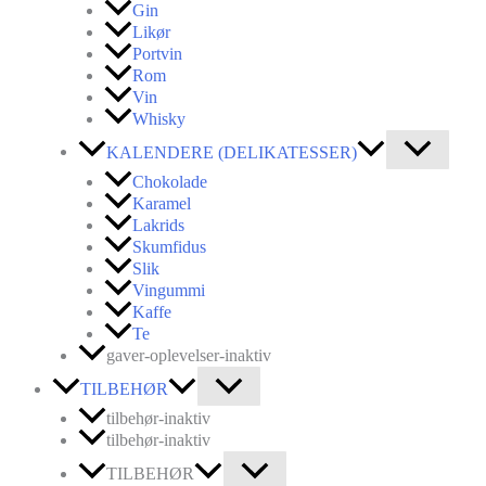
Gin
Likør
Portvin
Rom
Vin
Whisky
KALENDERE (DELIKATESSER)
Chokolade
Karamel
Lakrids
Skumfidus
Slik
Vingummi
Kaffe
Te
gaver-oplevelser-inaktiv
TILBEHØR
tilbehør-inaktiv
tilbehør-inaktiv
TILBEHØR