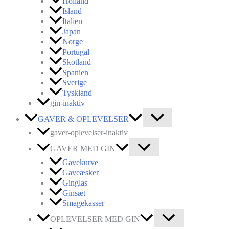
Holland
Island
Italien
Japan
Norge
Portugal
Skotland
Spanien
Sverige
Tyskland
gin-inaktiv
GAVER & OPLEVELSER
gaver-oplevelser-inaktiv
GAVER MED GIN
Gavekurve
Gaveæsker
Ginglas
Ginsæt
Smagekasser
OPLEVELSER MED GIN