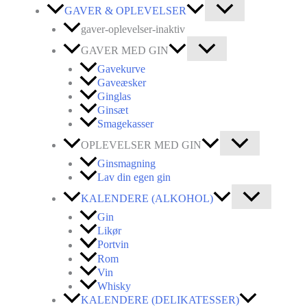
GAVER & OPLEVELSER
gaver-oplevelser-inaktiv
GAVER MED GIN
Gavekurve
Gaveæsker
Ginglas
Ginsæt
Smagekasser
OPLEVELSER MED GIN
Ginsmagning
Lav din egen gin
KALENDERE (ALKOHOL)
Gin
Likør
Portvin
Rom
Vin
Whisky
KALENDERE (DELIKATESSER)