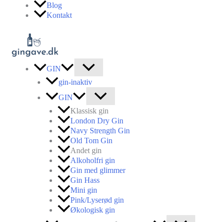
Gå
Blog
til
Kontakt
indholdet
GIN
gin-inaktiv
GIN
Klassisk gin
London Dry Gin
Navy Strength Gin
Old Tom Gin
Andet gin
Alkoholfri gin
Gin med glimmer
Gin Hass
Mini gin
Pink/Lyserød gin
Økologisk gin