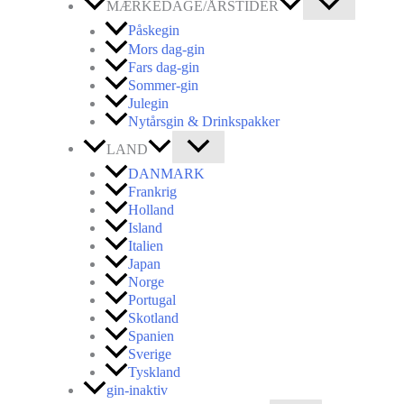
MÆRKEDAGE/ÅRSTIDER
Påskegin
Mors dag-gin
Fars dag-gin
Sommer-gin
Julegin
Nytårsgin & Drinkspakker
LAND
DANMARK
Frankrig
Holland
Island
Italien
Japan
Norge
Portugal
Skotland
Spanien
Sverige
Tyskland
gin-inaktiv