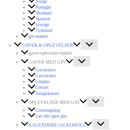
Norge
Portugal
Skotland
Spanien
Sverige
Tyskland
gin-inaktiv
GAVER & OPLEVELSER
gaver-oplevelser-inaktiv
GAVER MED GIN
Gavekurve
Gaveæsker
Ginglas
Ginsæt
Smagekasser
OPLEVELSER MED GIN
Ginsmagning
Lav din egen gin
KALENDERE (ALKOHOL)