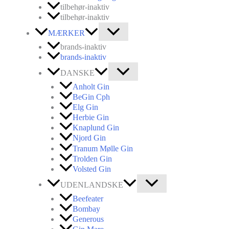
tilbehør-inaktiv
tilbehør-inaktiv
MÆRKER
brands-inaktiv
brands-inaktiv
DANSKE
Anholt Gin
BeGin Cph
Elg Gin
Herbie Gin
Knaplund Gin
Njord Gin
Tranum Mølle Gin
Trolden Gin
Volsted Gin
UDENLANDSKE
Beefeater
Bombay
Generous