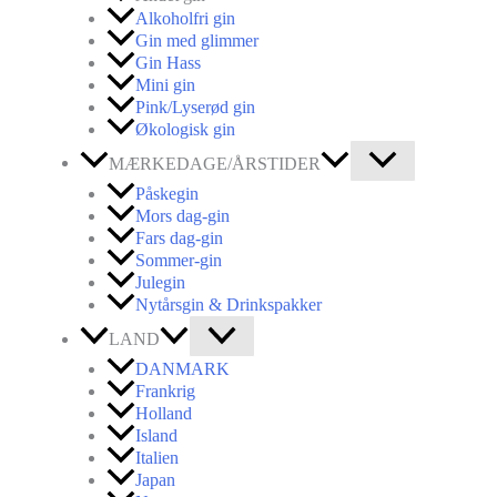
Alkoholfri gin
Gin med glimmer
Gin Hass
Mini gin
Pink/Lyserød gin
Økologisk gin
MÆRKEDAGE/ÅRSTIDER
Påskegin
Mors dag-gin
Fars dag-gin
Sommer-gin
Julegin
Nytårsgin & Drinkspakker
LAND
DANMARK
Frankrig
Holland
Island
Italien
Japan