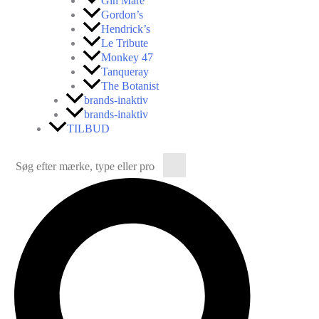
Gin Mare
Gordon’s
Hendrick’s
Le Tribute
Monkey 47
Tanqueray
The Botanist
brands-inaktiv
brands-inaktiv
TILBUD
Søg
efter:
Søg