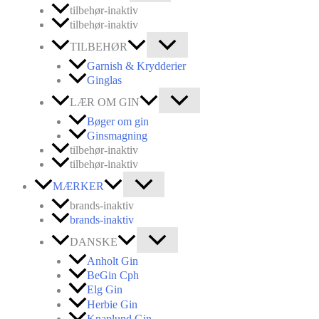
tilbehør-inaktiv
tilbehør-inaktiv
TILBEHØR
Garnish & Krydderier
Ginglas
LÆR OM GIN
Bøger om gin
Ginsmagning
tilbehør-inaktiv
tilbehør-inaktiv
MÆRKER
brands-inaktiv
brands-inaktiv
DANSKE
Anholt Gin
BeGin Cph
Elg Gin
Herbie Gin
Knaplund Gin