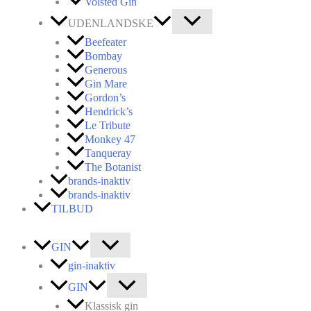
Volsted Gin
UDENLANDSKE
Beefeater
Bombay
Generous
Gin Mare
Gordon’s
Hendrick’s
Le Tribute
Monkey 47
Tanqueray
The Botanist
brands-inaktiv
brands-inaktiv
TILBUD
GIN
gin-inaktiv
GIN
Klassisk gin