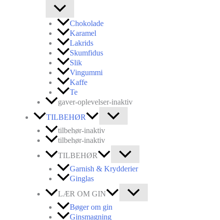
Chokolade
Karamel
Lakrids
Skumfidus
Slik
Vingummi
Kaffe
Te
gaver-oplevelser-inaktiv
TILBEHØR
tilbehør-inaktiv
tilbehør-inaktiv
TILBEHØR
Garnish & Krydderier
Ginglas
LÆR OM GIN
Bøger om gin
Ginsmagning