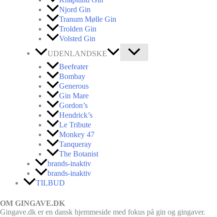
Njord Gin
Tranum Mølle Gin
Trolden Gin
Volsted Gin
UDENLANDSKE
Beefeater
Bombay
Generous
Gin Mare
Gordon’s
Hendrick’s
Le Tribute
Monkey 47
Tanqueray
The Botanist
brands-inaktiv
brands-inaktiv
TILBUD
OM GINGAVE.DK
Gingave.dk er en dansk hjemmeside med fokus på gin og gingaver.