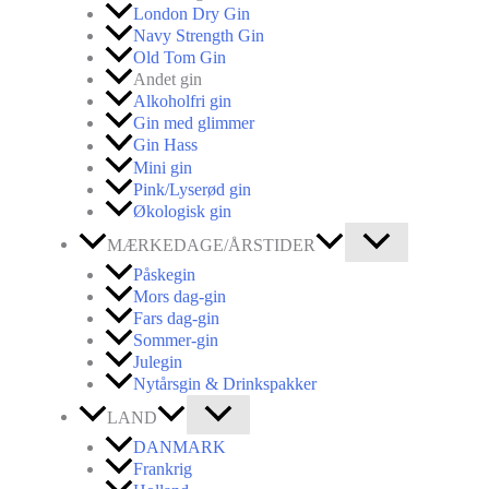
London Dry Gin
Navy Strength Gin
Old Tom Gin
Andet gin
Alkoholfri gin
Gin med glimmer
Gin Hass
Mini gin
Pink/Lyserød gin
Økologisk gin
MÆRKEDAGE/ÅRSTIDER
Påskegin
Mors dag-gin
Fars dag-gin
Sommer-gin
Julegin
Nytårsgin & Drinkspakker
LAND
DANMARK
Frankrig