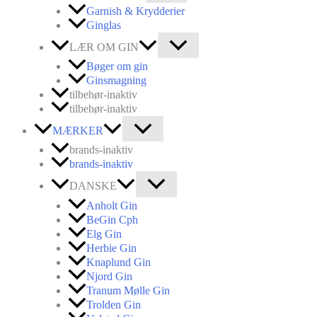
Garnish & Krydderier
Ginglas
LÆR OM GIN
Bøger om gin
Ginsmagning
tilbehør-inaktiv
tilbehør-inaktiv
MÆRKER
brands-inaktiv
brands-inaktiv
DANSKE
Anholt Gin
BeGin Cph
Elg Gin
Herbie Gin
Knaplund Gin
Njord Gin
Tranum Mølle Gin
Trolden Gin