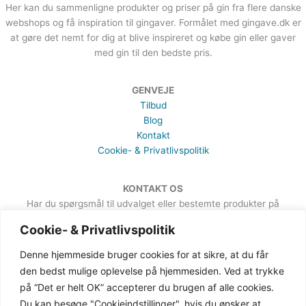
Her kan du sammenligne produkter og priser på gin fra flere danske
webshops og få inspiration til gingaver. Formålet med gingave.dk er
at gøre det nemt for dig at blive inspireret og købe gin eller gaver
med gin til den bedste pris.
GENVEJE
Tilbud
Blog
Kontakt
Cookie- & Privatlivspolitik
KONTAKT OS
Har du spørgsmål til udvalget eller bestemte produkter på
hjemmesiden, er du meget velkommen til at sende en besked. Det
Cookie- & Privatlivspolitik
kan du gøre via formularen på Kontakt-siden.
Denne hjemmeside bruger cookies for at sikre, at du får
den bedst mulige oplevelse på hjemmesiden. Ved at trykke
på “Det er helt OK” accepterer du brugen af alle cookies.
Du kan besøge "Cookieindstillinger", hvis du ønsker at