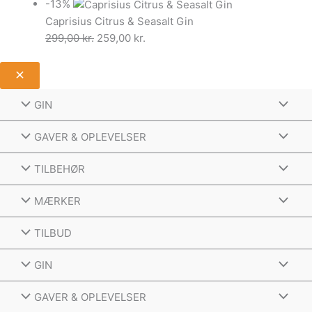
-13%
Caprisius Citrus & Seasalt Gin
Den
Den
299,00
kr.
259,00
kr.
oprindelige
aktuelle
pris
pris
var:
er:
299,00 kr..
259,00 kr..
GIN
GAVER & OPLEVELSER
TILBEHØR
MÆRKER
TILBUD
GIN
GAVER & OPLEVELSER