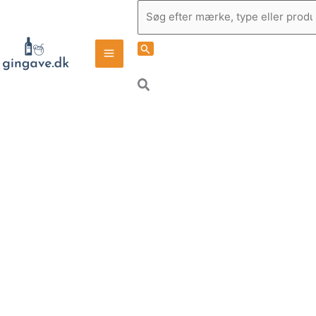
Gå
Søg
til
indholdet
efter:
Søg