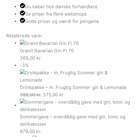
Du køber hos danske forhandlere
Se priser fra flere webshops
Gode priser og værdi for pengene
Relaterede varer
Granit Bavarian Gin Fl 70
369,00
kr.
-3%
Drinkpakke – m. Frugtig Sommer gin & Lemonade
Den
Den
388,00
kr.
375,00
kr.
oprindelige
aktuelle
pris
pris
var:
er:
Sommergave – overdådig gave med gin, tonic og
388,00 kr..
375,00 kr..
delikatesser
979,00
kr.