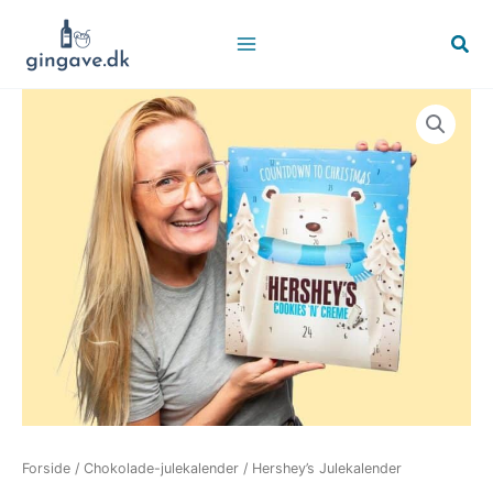
Gå
til
Søg
indholdet
Forside
/
Chokolade-julekalender
/ Hershey’s Julekalender