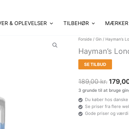
VER & OPLEVELSER
TILBEHØR
MÆRKER
Den
Forside
/
Gin
/ Hayman’s Lo
oprind
Hayman’s Lond
pris
var:
SE TILBUD
189,00
189,00
kr.
179,0
3 grunde til at bruge gi
Du køber hos danske 
Se priser fra flere w
Gode priser og værdi