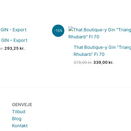
Den
Den
Den
Den
-15%
oprindelige
aktuelle
oprindelige
aktuelle
pris
pris
pris
pris
 GIN – Export
var:
er:
var:
er:
That Boutique-y Gin “Trian
345,00 kr..
293,25 kr..
379,00 kr..
339,00 kr
kr.
293,25
kr.
Rhubarb” Fl 70
379,00
kr.
339,00
kr.
GENVEJE
Tilbud
Blog
Kontakt