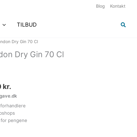
Blog
Kontakt
189,00 kr..
179,00 kr..
Søg
TILBUD
Den
ndon Dry Gin 70 Cl
elige
aktuelle
on Dry Gin 70 Cl
pris
er:
 kr..
179,00 kr..
0
kr.
ngave.dk
forhandlere
ebshops
 for pengene