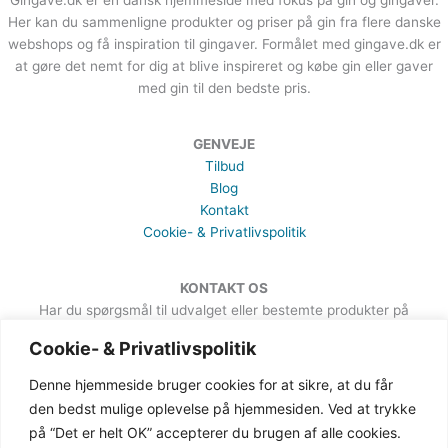
Gingave.dk er en dansk hjemmeside med fokus på gin og gingaver.
Her kan du sammenligne produkter og priser på gin fra flere danske
webshops og få inspiration til gingaver. Formålet med gingave.dk er
at gøre det nemt for dig at blive inspireret og købe gin eller gaver
med gin til den bedste pris.
GENVEJE
Tilbud
Blog
Kontakt
Cookie- & Privatlivspolitik
KONTAKT OS
Har du spørgsmål til udvalget eller bestemte produkter på
hjemmesiden, er du meget velkommen til at sende en besked. Det
Cookie- & Privatlivspolitik
kan du gøre via formularen på Kontakt-siden.
Denne hjemmeside bruger cookies for at sikre, at du får
den bedst mulige oplevelse på hjemmesiden. Ved at trykke
på “Det er helt OK” accepterer du brugen af alle cookies.