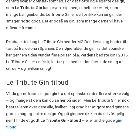
garanti skaber opmærksomhed. For det flotte og elegante design,
som
Le Tribute Gin
kan prydre sig med, er helt sikkert ét, som
mange kan genkende. Le Tribute Gin er derfor ikke kun en gin, der
smager rigtig godt. Det er også en gin, som mange gerne vil have
stående fremme.
Producenten bag Le Tribute Gin hedder MG Destilerias og holder til
tæt på Barcelona i Spanien. Den iøjnefaldende gin fra det spanske
har gennem tiden vundet flere priser, bl.a. verdens bedste gin i 2015.
Le Tribute Gin er en frisk, let tør gin med en dominerende smag af
citrus – og hvilken smag!
Le Tribute Gin tilbud
Vil du gerne købe en god gin fra det spanske er der flere stærke valg
– og mange af dem kan du se her på siden. Men Le Tribute Gin er nok
bestselleren over dem alle, hvilket i høj grad har at gøre med ginnens
gode smag og flotte design. Og på gingave.dk kan du selvfølgelig
nemt finde et godt
Le Tribute Gin-tilbud
– eller andre gode
gin-
tilbud
.