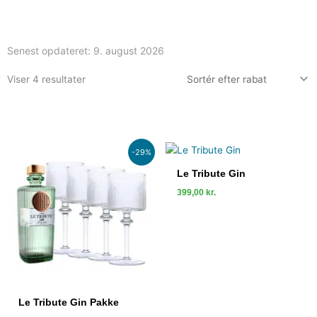
Senest opdateret:
9. august 2026
Viser 4 resultater
Den
Den
-29%
oprindelige
aktuelle
pris
pris
Le Tribute Gin
var:
er:
399,00
kr.
999,00 kr..
709,00 kr..
Le Tribute Gin Pakke