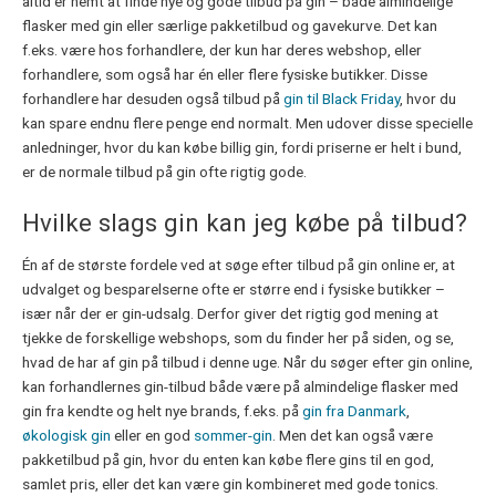
altid er nemt at finde nye og gode tilbud på gin – både almindelige
flasker med gin eller særlige pakketilbud og gavekurve. Det kan
f.eks. være hos forhandlere, der kun har deres webshop, eller
forhandlere, som også har én eller flere fysiske butikker. Disse
forhandlere har desuden også tilbud på
gin til Black Friday
, hvor du
kan spare endnu flere penge end normalt. Men udover disse specielle
anledninger, hvor du kan købe billig gin, fordi priserne er helt i bund,
er de normale tilbud på gin ofte rigtig gode.
Hvilke slags gin kan jeg købe på tilbud?
Én af de største fordele ved at søge efter tilbud på gin online er, at
udvalget og besparelserne ofte er større end i fysiske butikker –
især når der er gin-udsalg. Derfor giver det rigtig god mening at
tjekke de forskellige webshops, som du finder her på siden, og se,
hvad de har af gin på tilbud i denne uge. Når du søger efter gin online,
kan forhandlernes gin-tilbud både være på almindelige flasker med
gin fra kendte og helt nye brands, f.eks. på
gin fra Danmark
,
økologisk gin
eller en god
sommer-gin
. Men det kan også være
pakketilbud på gin, hvor du enten kan købe flere gins til en god,
samlet pris, eller det kan være gin kombineret med gode tonics.