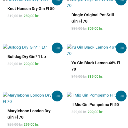
oprindelige
aktuelle
oprindelige
aktuelle
pris
pris
pris
pris
Knut Hansen Dry Gin Fl 50
var:
er:
var:
er:
Dingle Original Pot Still
319,00
kr.
289,00
kr.
319,00 kr..
289,00 kr..
339,00 kr..
309,00 kr..
Gin Fl 70
339,00
kr.
309,00
kr.
Den
Den
Den
Den
-9%
-9%
oprindelige
aktuelle
oprindelige
aktuelle
pris
pris
pris
pris
Bulldog Dry Gin* 1 Ltr
var:
er:
var:
er:
Yu Gin Black Lemon 46% Fl
329,00
kr.
299,00
kr.
329,00 kr..
299,00 kr..
349,00 kr..
319,00 kr..
70
349,00
kr.
319,00
kr.
Den
Den
Den
Den
-9%
-9%
oprindelige
aktuelle
oprindelige
aktuelle
pris
pris
pris
pris
Il Mio Gin Pompelmo Fl 50
var:
er:
var:
er:
Marylebone London Dry
329,00
kr.
299,00
kr.
329,00 kr..
299,00 kr..
329,00 kr..
299,00 kr..
Gin Fl 70
329,00
kr.
299,00
kr.