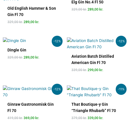
pris
pris
pris
pris
Elg Gin No.4 Fl 50
var:
er:
var:
er:
Old English Hammer & Son
329,00
kr.
289,00
kr.
329,00 kr..
289,00 kr..
329,00 kr..
289,00 kr..
Gin Fl 70
329,00
kr.
289,00
kr.
Den
Den
Den
Den
-12%
-12%
oprindelige
aktuelle
oprindelige
aktuelle
pris
pris
pris
pris
Dingle Gin
var:
er:
var:
er:
Aviation Batch Distilled
329,00
kr.
289,00
kr.
329,00 kr..
289,00 kr..
339,00 kr..
299,00 kr..
American Gin Fl 70
339,00
kr.
299,00
kr.
Den
Den
Den
Den
-12%
-11%
oprindelige
aktuelle
oprindelige
aktuelle
pris
pris
pris
pris
var:
er:
var:
er:
Ginraw Gastronomisk Gin
That Boutique-y Gin
419,00 kr..
369,00 kr..
379,00 kr..
339,00 kr..
Fl 70
“Triangle Rhubarb” Fl 70
419,00
kr.
369,00
kr.
379,00
kr.
339,00
kr.