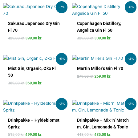
Den
Den
Den
Den
-7%
-6%
oprindelige
aktuelle
oprindelige
aktuelle
pris
pris
pris
pris
var:
er:
var:
er:
Sakurao Japanese Dry Gin
Copenhagen Distillery,
429,00 kr..
399,00 kr..
329,00 kr..
309,00 kr..
Fl 70
Angelica Gin Fl 50
429,00
kr.
399,00
kr.
329,00
kr.
309,00
kr.
Den
Den
Den
Den
-5%
-4%
oprindelige
aktuelle
oprindelige
aktuelle
pris
pris
pris
pris
Mist Gin, Organic, Øko Fl
Martin Miller’s Gin Fl 70
var:
er:
var:
er:
50
279,00
kr.
269,00
kr.
389,00 kr..
369,00 kr..
279,00 kr..
269,00 kr..
389,00
kr.
369,00
kr.
Den
Den
Den
Den
-3%
-3%
oprindelige
aktuelle
oprindelige
aktuelle
pris
pris
pris
pris
var:
er:
var:
er:
Drinkpakke – Hyldeblomst
Drinkpakke – Mix ‘n’ Match
515,00 kr..
499,00 kr..
448,00 kr..
435,00 kr..
Spritz
m. Gin, Lemonade & Tonic
515,00
kr.
499,00
kr.
448,00
kr.
435,00
kr.