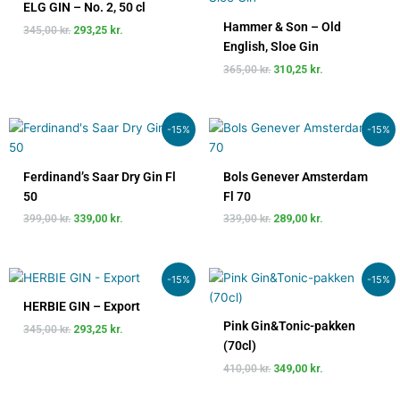
pris
pris
pris
pris
ELG GIN – No. 2, 50 cl
var:
er:
var:
er:
Hammer & Son – Old
345,00
kr.
293,25
kr.
345,00 kr..
293,25 kr..
365,00 kr..
310,25 kr..
English, Sloe Gin
365,00
kr.
310,25
kr.
Den
Den
Den
Den
-15%
-15%
oprindelige
aktuelle
oprindelige
aktuelle
pris
pris
pris
pris
var:
er:
var:
er:
Ferdinand’s Saar Dry Gin Fl
Bols Genever Amsterdam
399,00 kr..
339,00 kr..
339,00 kr..
289,00 kr..
50
Fl 70
399,00
kr.
339,00
kr.
339,00
kr.
289,00
kr.
Den
Den
Den
Den
-15%
-15%
oprindelige
aktuelle
oprindelige
aktuelle
pris
pris
pris
pris
HERBIE GIN – Export
var:
er:
var:
er:
Pink Gin&Tonic-pakken
345,00
kr.
293,25
kr.
345,00 kr..
293,25 kr..
410,00 kr..
349,00 kr..
(70cl)
410,00
kr.
349,00
kr.