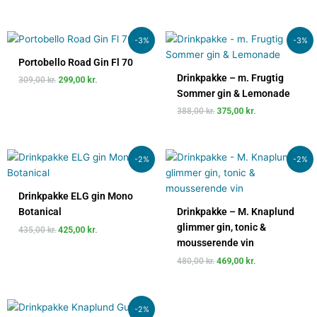
Den
Den
Den
Den
-3%
-3%
oprindelige
aktuelle
oprindelige
aktuelle
pris
pris
pris
pris
Portobello Road Gin Fl 70
var:
er:
var:
er:
Drinkpakke – m. Frugtig
309,00
kr.
299,00
kr.
309,00 kr..
299,00 kr..
388,00 kr..
375,00 kr..
Sommer gin & Lemonade
388,00
kr.
375,00
kr.
Den
Den
Den
Den
-2%
-2%
oprindelige
aktuelle
oprindelige
aktuelle
pris
pris
pris
pris
var:
er:
var:
er:
Drinkpakke ELG gin Mono
435,00 kr..
425,00 kr..
480,00 kr..
469,00 kr..
Botanical
Drinkpakke – M. Knaplund
glimmer gin, tonic &
435,00
kr.
425,00
kr.
mousserende vin
480,00
kr.
469,00
kr.
Den
Den
-2%
oprindelige
aktuelle