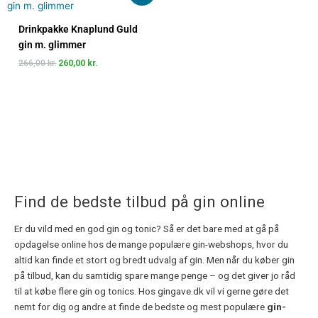
pris
pris
var:
er:
Drinkpakke Knaplund Guld
266,00 kr..
260,00 kr..
gin m. glimmer
266,00
kr.
260,00
kr.
Find de bedste tilbud på gin online
Er du vild med en god gin og tonic? Så er det bare med at gå på
opdagelse online hos de mange populære gin-webshops, hvor du
altid kan finde et stort og bredt udvalg af gin. Men når du køber gin
på tilbud, kan du samtidig spare mange penge – og det giver jo råd
til at købe flere gin og tonics. Hos gingave.dk vil vi gerne gøre det
nemt for dig og andre at finde de bedste og mest populære
gin-