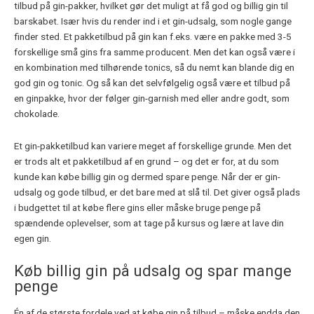
tilbud på gin-pakker, hvilket gør det muligt at få god og billig gin til
barskabet. Især hvis du render ind i et gin-udsalg, som nogle gange
finder sted. Et pakketilbud på gin kan f.eks. være en pakke med 3-5
forskellige små gins fra samme producent. Men det kan også være i
en kombination med tilhørende tonics, så du nemt kan blande dig en
god gin og tonic. Og så kan det selvfølgelig også være et tilbud på
en ginpakke, hvor der følger gin-garnish med eller andre godt, som
chokolade.
Et gin-pakketilbud kan variere meget af forskellige grunde. Men det
er trods alt et pakketilbud af en grund – og det er for, at du som
kunde kan købe billig gin og dermed spare penge. Når der er gin-
udsalg og gode tilbud, er det bare med at slå til. Det giver også plads
i budgettet til at købe flere gins eller måske bruge penge på
spændende oplevelser, som at tage på kursus og lære at lave din
egen gin.
Køb billig gin på udsalg og spar mange
penge
Én af de største fordele ved at købe gin på tilbud – måske endda den