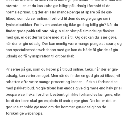
største – er, at du kan købe gin billigt på udsalg i forhold til de
normale priser. Og der er især mange penge at spare på de gin-
tilbud, som du ser online, i forhold til dem du nogle gange ser i
fysiske butikker. For hvem ønsker sig ikke god og billig gin? Når du
finder gode
pakketilbud på gin
eller blot på almindelige flasker
med gin, er det derfor bare med at slå til. Og det kan du især gøre,
når der er gin-udsalg. Der kan nemlig være mange penge at spare, og
hos specialiserede webshops med gin kan du både få glæde af gin-
udsalg og få ny inspiration til dit barskab.
Priserne på gin, som du køber på tilbud online, f.eks. når der er gin-
udsalg, kan variere meget. Men når du finder en god gin på tilbud, vil
rabatten ofte være mange procent og kroner – f.eks. i forbindelse
med pakketilbud. Nogle tilbud kan endda give dig mere end halv pris i
besparelse, f.eks. fordi en bestemt gin ikke forhandles længere, eller
fordi der bare skal gøres plads til andre, nye gins. Derfor er det en
god idé at holde øje med om der kommer gin-udsalg hos de
forskellige webshops.