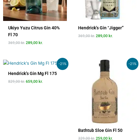
Ukiyo Yuzu Citrus Gin 40%
Hendrick’s Gin “Jigger”
Fl 70
369,00
kr.
289,00
kr.
369,00
kr.
289,00
kr.
Den
Den
Den
Den
-21%
-21%
oprindelige
aktuelle
oprindelige
aktuelle
pris
pris
pris
pris
Hendrick’s Gin Mg Fl 175
var:
er:
var:
er:
829,00
kr.
659,00
kr.
829,00 kr..
659,00 kr..
329,00 kr..
259,00 kr..
Bathtub Sloe Gin Fl 50
329,00
kr.
259,00
kr.