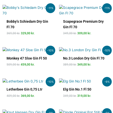
Den
Den
Den
Den
-11%
-11%
oprindelige
aktuelle
oprindelige
aktuelle
pris
pris
pris
pris
var:
er:
var:
er:
Bobby’s Schiedam Dry Gin
Scapegrace Premium Dry
369,00 kr..
329,00 kr..
349,00 kr..
309,00 kr..
Fl 70
Gin Fl 70
369,00
kr.
329,00
kr.
349,00
kr.
309,00
kr.
Den
Den
Den
Den
-10%
-10%
oprindelige
aktuelle
oprindelige
aktuelle
pris
pris
pris
pris
Monkey 47 Sloe Gin Fl 50
No.3 London Dry Gin Fl 70
var:
er:
var:
er:
509,00
kr.
459,00
kr.
389,00
kr.
349,00
kr.
509,00 kr..
459,00 kr..
389,00 kr..
349,00 kr..
Den
Den
Den
Den
-10%
-9%
oprindelige
aktuelle
oprindelige
aktuelle
pris
pris
pris
pris
Letherbee Gin 0,75 Ltr
Elg Gin No.1 Fl 50
var:
er:
var:
er:
409,00
kr.
369,00
kr.
349,00
kr.
319,00
kr.
409,00 kr..
369,00 kr..
349,00 kr..
319,00 kr..
Den
Den
Den
Den
-9%
-9%