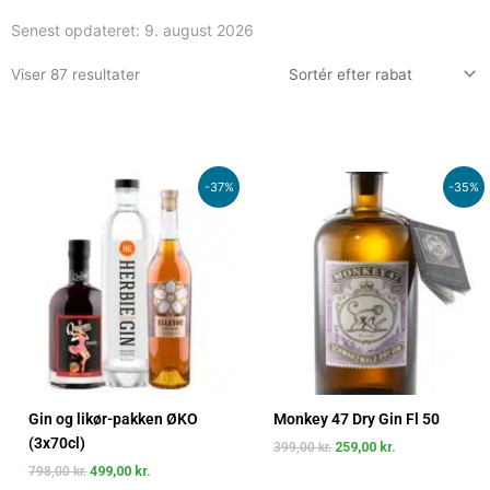
Senest opdateret:
9. august 2026
Viser 87 resultater
Den
Den
Den
Den
-37%
-35%
oprindelige
aktuelle
oprindelige
aktuelle
pris
pris
pris
pris
var:
er:
var:
er:
798,00 kr..
499,00 kr..
399,00 kr..
259,00 kr..
Gin og likør-pakken ØKO
Monkey 47 Dry Gin Fl 50
(3x70cl)
399,00
kr.
259,00
kr.
798,00
kr.
499,00
kr.