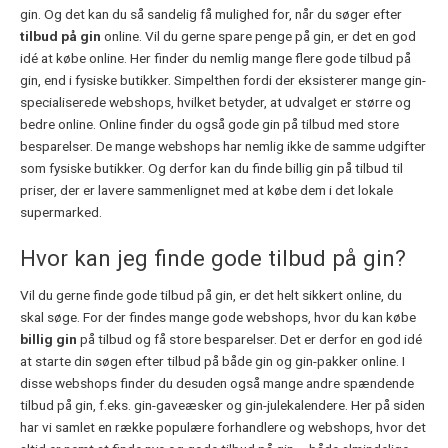
gin. Og det kan du så sandelig få mulighed for, når du søger efter
tilbud på gin
online. Vil du gerne spare penge på gin, er det en god
idé at købe online. Her finder du nemlig mange flere gode tilbud på
gin, end i fysiske butikker. Simpelthen fordi der eksisterer mange gin-
specialiserede webshops, hvilket betyder, at udvalget er større og
bedre online. Online finder du også gode gin på tilbud med store
besparelser. De mange webshops har nemlig ikke de samme udgifter
som fysiske butikker. Og derfor kan du finde billig gin på tilbud til
priser, der er lavere sammenlignet med at købe dem i det lokale
supermarked.
Hvor kan jeg finde gode tilbud på gin?
Vil du gerne finde gode tilbud på gin, er det helt sikkert online, du
skal søge. For der findes mange gode webshops, hvor du kan købe
billig gin
på tilbud og få store besparelser. Det er derfor en god idé
at starte din søgen efter tilbud på både gin og gin-pakker online. I
disse webshops finder du desuden også mange andre spændende
tilbud på gin, f.eks. gin-gaveæsker og gin-julekalendere. Her på siden
har vi samlet en række populære forhandlere og webshops, hvor det