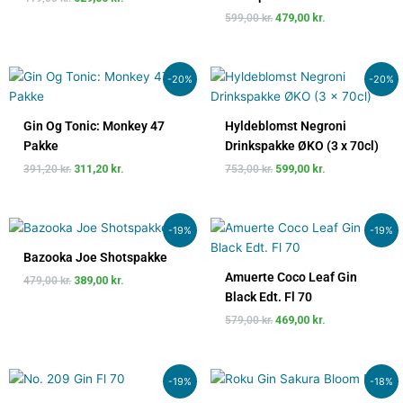
599,00
kr.
479,00
kr.
Den
Den
Den
Den
-20%
-20%
oprindelige
aktuelle
oprindelige
aktuelle
pris
pris
pris
pris
var:
er:
var:
er:
Gin Og Tonic: Monkey 47
Hyldeblomst Negroni
391,20 kr..
311,20 kr..
753,00 kr..
599,00 kr..
Pakke
Drinkspakke ØKO (3 x 70cl)
391,20
kr.
311,20
kr.
753,00
kr.
599,00
kr.
Den
Den
Den
Den
-19%
-19%
oprindelige
aktuelle
oprindelige
aktuelle
pris
pris
pris
pris
Bazooka Joe Shotspakke
var:
er:
var:
er:
Amuerte Coco Leaf Gin
479,00
kr.
389,00
kr.
479,00 kr..
389,00 kr..
579,00 kr..
469,00 kr..
Black Edt. Fl 70
579,00
kr.
469,00
kr.
Den
Den
Den
Den
-19%
-18%
oprindelige
aktuelle
oprindelige
aktuelle