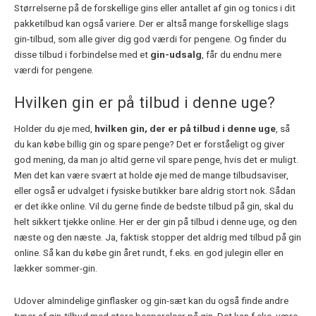
Størrelserne på de forskellige gins eller antallet af gin og tonics i dit
pakketilbud kan også variere. Der er altså mange forskellige slags
gin-tilbud, som alle giver dig god værdi for pengene. Og finder du
disse tilbud i forbindelse med et
gin-udsalg
, får du endnu mere
værdi for pengene.
Hvilken gin er på tilbud i denne uge?
Holder du øje med,
hvilken gin, der er på tilbud i denne uge
, så
du kan købe billig gin og spare penge? Det er forståeligt og giver
god mening, da man jo altid gerne vil spare penge, hvis det er muligt.
Men det kan være svært at holde øje med de mange tilbudsaviser,
eller også er udvalget i fysiske butikker bare aldrig stort nok. Sådan
er det ikke online. Vil du gerne finde de bedste tilbud på gin, skal du
helt sikkert tjekke online. Her er der gin på tilbud i denne uge, og den
næste og den næste. Ja, faktisk stopper det aldrig med tilbud på gin
online. Så kan du købe gin året rundt, f.eks. en god julegin eller en
lækker sommer-gin.
Udover almindelige ginflasker og gin-sæt kan du også finde andre