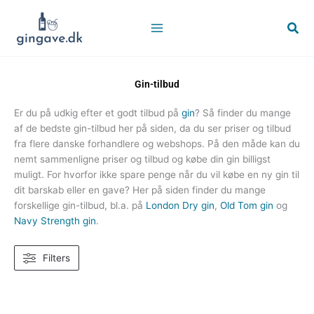
Gå
til
Søg
indholdet
Gin-tilbud
Er du på udkig efter et godt tilbud på
gin
? Så finder du mange
af de bedste gin-tilbud her på siden, da du ser priser og tilbud
fra flere danske forhandlere og webshops. På den måde kan du
nemt sammenligne priser og tilbud og købe din gin billigst
muligt. For hvorfor ikke spare penge når du vil købe en ny gin til
dit barskab eller en gave? Her på siden finder du mange
forskellige gin-tilbud, bl.a. på
London Dry gin
,
Old Tom gin
og
Navy Strength gin
.
Filters