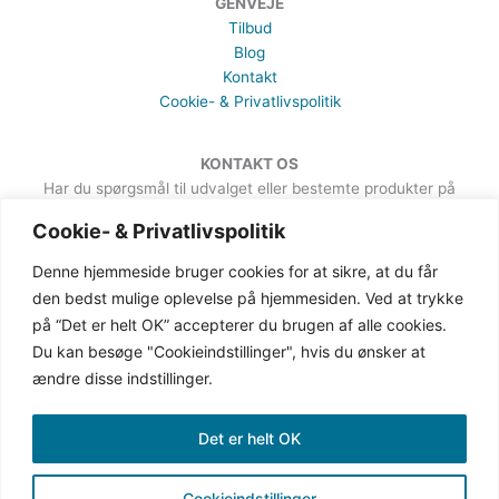
GENVEJE
Tilbud
Blog
Kontakt
Cookie- & Privatlivspolitik
KONTAKT OS
Har du spørgsmål til udvalget eller bestemte produkter på
hjemmesiden, er du meget velkommen til at sende en besked. Det
Cookie- & Privatlivspolitik
kan du gøre via formularen på Kontakt-siden.
Denne hjemmeside bruger cookies for at sikre, at du får
den bedst mulige oplevelse på hjemmesiden. Ved at trykke
på “Det er helt OK” accepterer du brugen af alle cookies.
Du kan besøge "Cookieindstillinger", hvis du ønsker at
ændre disse indstillinger.
Det er helt OK
Cookieindstillinger