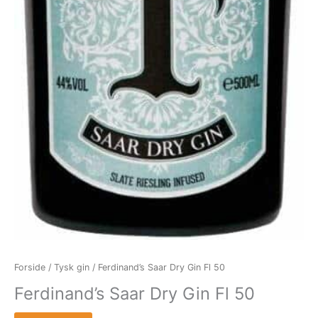
Forside
/
Tysk gin
/ Ferdinand’s Saar Dry Gin Fl 50
Ferdinand’s Saar Dry Gin Fl 50