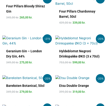
oprindelige
aktuelle
oprindelige
aktuelle
pris
pris
pris
pris
Four Pillars Bloody Shiraz
var:
er:
var:
er:
Gin
Four Pillars Chardonnay
345,00 kr..
265,00 kr..
439,00 kr..
339,00 kr..
Barrel, 50cl
345,00
kr.
265,00
kr.
439,00
kr.
339,00
kr.
Den
Den
Den
Den
-21%
-20%
oprindelige
aktuelle
oprindelige
aktuelle
pris
pris
pris
pris
var:
er:
var:
er:
Geranium Gin – London
Hyldeblomst Negroni
349,00 kr..
275,00 kr..
753,00 kr..
599,00 kr..
Dry Gin, 44%
Drinkspakke ØKO (3 x 70cl)
349,00
kr.
275,00
kr.
753,00
kr.
599,00
kr.
Den
Den
Den
Den
-20%
-20%
oprindelige
aktuelle
oprindelige
aktuelle
pris
pris
pris
pris
Bareksten Botanical, 50cl
Etsu Double Orange
var:
er:
var:
er:
349,00
kr.
279,00
kr.
399,00
kr.
319,00
kr.
349,00 kr..
279,00 kr..
399,00 kr..
319,00 kr..