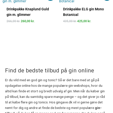
pris
pris
pris
pris
var:
er:
var:
er:
Drinkpakke Knaplund Guld
Drinkpakke ELG gin Mono
266,00 kr..
260,00 kr..
435,00 kr..
425,00 kr..
gin m. glimmer
Botanical
266,00
kr.
260,00
kr.
435,00
kr.
425,00
kr.
Find de bedste tilbud på gin online
Er du vild med en god gin og tonic? Så er det bare med at gå på
opdagelse online hos de mange populære gin-webshops, hvor du
altid kan finde et stort og bredt udvalg af gin. Men når du køber gin
på tilbud, kan du samtidig spare mange penge – og det giver jo råd
til at købe flere gin og tonics. Hos gingave.dk vil vi gerne gøre det
nemt for dig og andre at finde de bedste og mest populære
gin-