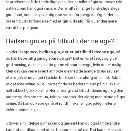
Størrelserne på de forskellige gins eller antallet af gin og tonics i dit
pakketilbud kan også variere. Der er altså mange forskellige slags
gin-tilbud, som alle giver dig god værdi for pengene. Og finder du
disse tilbud i forbindelse med et
gin-udsalg
, får du endnu mere
værdi for pengene.
Hvilken gin er på tilbud i denne uge?
Holder du øje med,
hvilken gin, der er på tilbud i denne uge
, så
du kan købe billig gin og spare penge? Det er forståeligt og giver
god mening, da man jo altid gerne vil spare penge, hvis det er muligt.
Men det kan være svært at holde øje med de mange tilbudsaviser,
eller også er udvalget i fysiske butikker bare aldrig stort nok. Sådan
er det ikke online. Vil du gerne finde de bedste tilbud på gin, skal du
helt sikkert tjekke online. Her er der gin på tilbud i denne uge, og den
næste og den næste. Ja, faktisk stopper det aldrig med tilbud på gin
online. Så kan du købe gin året rundt, f.eks. en god julegin eller en
lækker sommer-gin.
Udover almindelige ginflasker og gin-sæt kan du også finde andre
typer af gin-tilbud med store besparelser på gin. Det kan f.eks. være