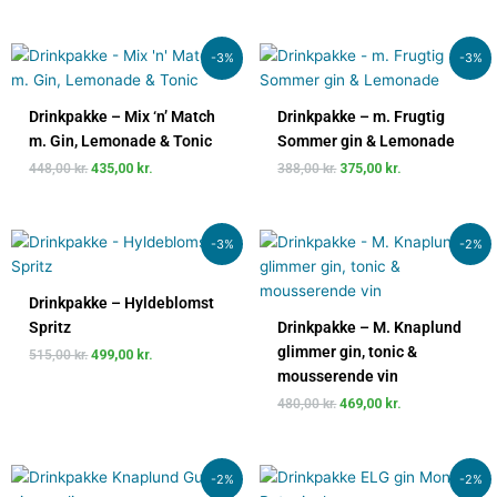
Den
Den
Den
Den
-3%
-3%
oprindelige
aktuelle
oprindelige
aktuelle
pris
pris
pris
pris
var:
er:
var:
er:
Drinkpakke – Mix ‘n’ Match
Drinkpakke – m. Frugtig
448,00 kr..
435,00 kr..
388,00 kr..
375,00 kr..
m. Gin, Lemonade & Tonic
Sommer gin & Lemonade
448,00
kr.
435,00
kr.
388,00
kr.
375,00
kr.
Den
Den
Den
Den
-3%
-2%
oprindelige
aktuelle
oprindelige
aktuelle
pris
pris
pris
pris
var:
er:
var:
er:
Drinkpakke – Hyldeblomst
515,00 kr..
499,00 kr..
480,00 kr..
469,00 kr..
Spritz
Drinkpakke – M. Knaplund
glimmer gin, tonic &
515,00
kr.
499,00
kr.
mousserende vin
480,00
kr.
469,00
kr.
Den
Den
Den
Den
-2%
-2%
oprindelige
aktuelle
oprindelige
aktuelle