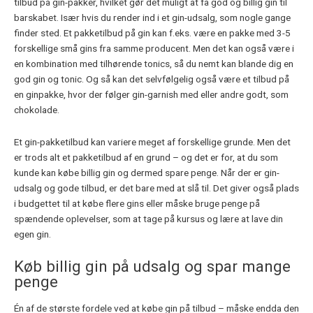
tilbud på gin-pakker, hvilket gør det muligt at få god og billig gin til
barskabet. Især hvis du render ind i et gin-udsalg, som nogle gange
finder sted. Et pakketilbud på gin kan f.eks. være en pakke med 3-5
forskellige små gins fra samme producent. Men det kan også være i
en kombination med tilhørende tonics, så du nemt kan blande dig en
god gin og tonic. Og så kan det selvfølgelig også være et tilbud på
en ginpakke, hvor der følger gin-garnish med eller andre godt, som
chokolade.
Et gin-pakketilbud kan variere meget af forskellige grunde. Men det
er trods alt et pakketilbud af en grund – og det er for, at du som
kunde kan købe billig gin og dermed spare penge. Når der er gin-
udsalg og gode tilbud, er det bare med at slå til. Det giver også plads
i budgettet til at købe flere gins eller måske bruge penge på
spændende oplevelser, som at tage på kursus og lære at lave din
egen gin.
Køb billig gin på udsalg og spar mange
penge
Én af de største fordele ved at købe gin på tilbud – måske endda den