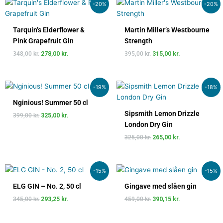
Den
Den
Den
Den
-20%
-20%
oprindelige
aktuelle
oprindelige
aktuelle
pris
pris
pris
pris
var:
er:
var:
er:
Tarquin’s Elderflower &
Martin Miller’s Westbourne
348,00 kr..
278,00 kr..
395,00 kr..
315,00 kr..
Pink Grapefruit Gin
Strength
348,00
kr.
278,00
kr.
395,00
kr.
315,00
kr.
Den
Den
Den
Den
-19%
-18%
oprindelige
aktuelle
oprindelige
aktuelle
pris
pris
pris
pris
Nginious! Summer 50 cl
var:
er:
var:
er:
Sipsmith Lemon Drizzle
399,00
kr.
325,00
kr.
399,00 kr..
325,00 kr..
325,00 kr..
265,00 kr..
London Dry Gin
325,00
kr.
265,00
kr.
Den
Den
Den
Den
-15%
-15%
oprindelige
aktuelle
oprindelige
aktuelle
pris
pris
pris
pris
ELG GIN – No. 2, 50 cl
Gingave med slåen gin
var:
er:
var:
er:
345,00
kr.
293,25
kr.
459,00
kr.
390,15
kr.
345,00 kr..
293,25 kr..
459,00 kr..
390,15 kr..