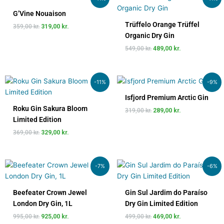
oprindelige
aktuelle
oprindelige
aktuelle
pris
pris
pris
pris
G’Vine Nouaison
var:
er:
var:
er:
Trüffelo Orange Trüffel
359,00
kr.
319,00
kr.
359,00 kr..
319,00 kr..
549,00 kr..
489,00 kr..
Organic Dry Gin
549,00
kr.
489,00
kr.
Den
Den
Den
Den
-11%
-9%
oprindelige
aktuelle
oprindelige
aktuelle
pris
pris
pris
pris
Isfjord Premium Arctic Gin
var:
er:
var:
er:
Roku Gin Sakura Bloom
319,00
kr.
289,00
kr.
369,00 kr..
329,00 kr..
319,00 kr..
289,00 kr..
Limited Edition
369,00
kr.
329,00
kr.
Den
Den
Den
Den
-7%
-6%
oprindelige
aktuelle
oprindelige
aktuelle
pris
pris
pris
pris
var:
er:
var:
er:
Beefeater Crown Jewel
Gin Sul Jardim do Paraíso
995,00 kr..
925,00 kr..
499,00 kr..
469,00 kr..
London Dry Gin, 1L
Dry Gin Limited Edition
995,00
kr.
925,00
kr.
499,00
kr.
469,00
kr.