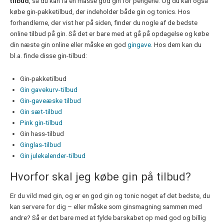
tilbud
, så du kan få en masse god gin for pengene. Og du kan også
købe gin-pakketilbud, der indeholder både gin og tonics. Hos
forhandlerne, der vist her på siden, finder du nogle af de bedste
online tilbud på gin. Så det er bare med at gå på opdagelse og købe
din næste gin online eller måske en god
gingave
. Hos dem kan du
bl.a. finde disse gin-tilbud:
Gin-pakketilbud
Gin gavekurv-tilbud
Gin-gaveæske tilbud
Gin sæt-tilbud
Pink gin-tilbud
Gin hass-tilbud
Ginglas-tilbud
Gin julekalender-tilbud
Hvorfor skal jeg købe gin på tilbud?
Er du vild med gin, og er en god gin og tonic noget af det bedste, du
kan servere for dig – eller måske som ginsmagning sammen med
andre? Så er det bare med at fylde barskabet op med god og billig