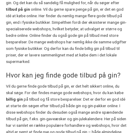
gin. Og det kan du så sandelig få mulighed for, når du søger efter
tilbud på gin
online. Vil du gerne spare penge på gin, er det en god
idé at købe online. Her finder du nemlig mange flere gode tilbud på
gin, end i fysiske butikker. Simpelthen fordi der eksisterer mange gin-
specialiserede webshops, hvilket betyder, at udvalget er større og
bedre online. Online finder du også gode gin på tilbud med store
besparelser. De mange webshops har nemlig ikke de samme udgifter
som fysiske butikker. Og derfor kan du finde billig gin på tilbud til
priser, der er lavere sammenlignet med at købe dem i det lokale
supermarked.
Hvor kan jeg finde gode tilbud på gin?
Vil du gerne finde gode tilbud på gin, er det helt sikkert online, du
skal søge. For der findes mange gode webshops, hvor du kan købe
billig gin
på tilbud og få store besparelser. Det er derfor en god idé
at starte din søgen efter tilbud på både gin og gin-pakker online. I
disse webshops finder du desuden også mange andre spændende
tilbud på gin, f.eks. gin-gaveæsker og gin-julekalendere. Her på siden
har vi samlet en række populære forhandlere og webshops, hvor det
altid er nemt at finde nye og gode tilbud på gin – både almindelige