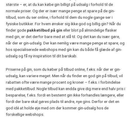
største – er, at du kan købe gin billigt på udsalg i forhold til de
normale priser. Og der er især mange penge at spare på de gin-
tilbud, som du ser online, i forhold til dem du nogle gange ser i
fysiske butikker. For hvem ønsker sig ikke god og billig gin? Når du
finder gode
pakketilbud på gin
eller blot på almindelige flasker
med gin, er det derfor bare med at slå til. Og det kan du især gøre,
når der er gin-udsalg. Der kan nemlig være mange penge at spare, og
hos specialiserede webshops med gin kan du både få glæde af gin-
udsalg og få ny inspiration til dit barskab.
Priserne på gin, som du køber på tilbud online, f.eks. når der er gin-
udsalg, kan variere meget. Men når du finder en god gin på tilbud, vil
rabatten ofte være mange procent og kroner – f.eks. i forbindelse
med pakketilbud. Nogle tilbud kan endda give dig mere end halv pris i
besparelse, f.eks. fordi en bestemt gin ikke forhandles længere, eller
fordi der bare skal gøres plads til andre, nye gins. Derfor er det en
god idé at holde øje med om der kommer gin-udsalg hos de
forskellige webshops.