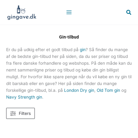
Gå
til
Søg
indholdet
Gin-tilbud
Er du på udkig efter et godt tilbud på
gin
? Så finder du mange
af de bedste gin-tilbud her på siden, da du ser priser og tilbud
fra flere danske forhandlere og webshops. På den måde kan du
nemt sammenligne priser og tilbud og købe din gin billigst
muligt. For hvorfor ikke spare penge når du vil købe en ny gin til
dit barskab eller en gave? Her på siden finder du mange
forskellige gin-tilbud, bl.a. på
London Dry gin
,
Old Tom gin
og
Navy Strength gin
.
Filters