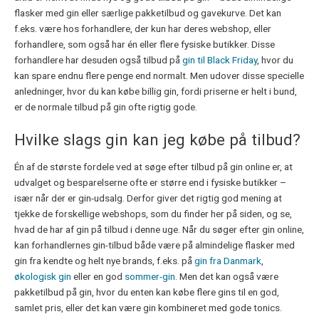
flasker med gin eller særlige pakketilbud og gavekurve. Det kan
f.eks. være hos forhandlere, der kun har deres webshop, eller
forhandlere, som også har én eller flere fysiske butikker. Disse
forhandlere har desuden også tilbud på
gin til Black Friday
, hvor du
kan spare endnu flere penge end normalt. Men udover disse specielle
anledninger, hvor du kan købe billig gin, fordi priserne er helt i bund,
er de normale tilbud på gin ofte rigtig gode.
Hvilke slags gin kan jeg købe på tilbud?
Én af de største fordele ved at søge efter tilbud på gin online er, at
udvalget og besparelserne ofte er større end i fysiske butikker –
især når der er gin-udsalg. Derfor giver det rigtig god mening at
tjekke de forskellige webshops, som du finder her på siden, og se,
hvad de har af gin på tilbud i denne uge. Når du søger efter gin online,
kan forhandlernes gin-tilbud både være på almindelige flasker med
gin fra kendte og helt nye brands, f.eks. på
gin fra Danmark
,
økologisk gin
eller en god
sommer-gin
. Men det kan også være
pakketilbud på gin, hvor du enten kan købe flere gins til en god,
samlet pris, eller det kan være gin kombineret med gode tonics.