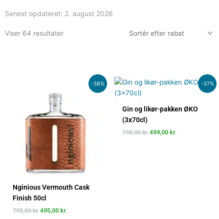
Senest opdateret:
2. august 2026
Viser 64 resultater
Den
Den
Den
Den
-38%
-37%
oprindelige
aktuelle
oprindelige
aktuelle
pris
pris
pris
pris
var:
er:
var:
er:
Gin og likør-pakken ØKO
795,00 kr..
495,00 kr..
798,00 kr..
499,00 kr..
(3x70cl)
798,00
kr.
499,00
kr.
Nginious Vermouth Cask
Finish 50cl
795,00
kr.
495,00
kr.