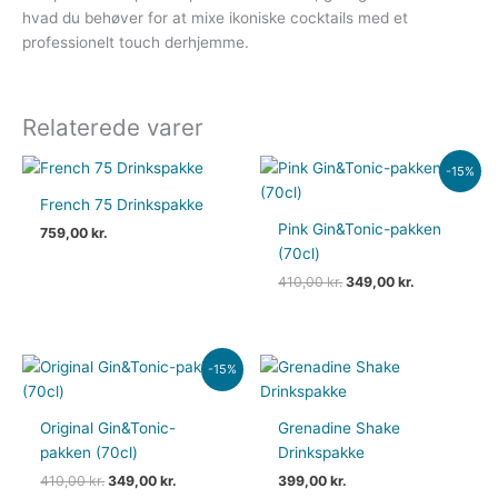
hvad du behøver for at mixe ikoniske cocktails med et
professionelt touch derhjemme.
Relaterede varer
Den
Den
-15%
oprindelige
aktuelle
pris
pris
French 75 Drinkspakke
var:
er:
Pink Gin&Tonic-pakken
759,00
kr.
410,00 kr..
349,00 kr..
(70cl)
410,00
kr.
349,00
kr.
Den
Den
-15%
oprindelige
aktuelle
pris
pris
var:
er:
Original Gin&Tonic-
Grenadine Shake
410,00 kr..
349,00 kr..
pakken (70cl)
Drinkspakke
410,00
kr.
349,00
kr.
399,00
kr.