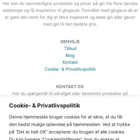
Her kan du sammenligne produkter og priser på gin fra flere danske
webshops og få inspiration til gingaver. Formålet med gingave.dk er
at gøre det nemt for dig at blive inspireret og købe gin eller gaver
med gin til den bedste pris.
GENVEJE
Tilbud
Blog
Kontakt
Cookie- & Privatlivspolitik
KONTAKT OS
Har du spørgsmål til udvalget eller bestemte produkter på
hjemmesiden, er du meget velkommen til at sende en besked. Det
Cookie- & Privatlivspolitik
kan du gøre via formularen på Kontakt-siden.
Denne hjemmeside bruger cookies for at sikre, at du får
den bedst mulige oplevelse på hjemmesiden. Ved at trykke
på “Det er helt OK” accepterer du brugen af alle cookies.
Du kan besøge "Cookieindstillinger", hvis du ønsker at