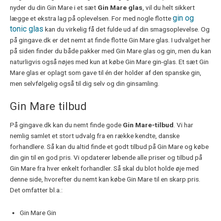
nyder du din Gin Mare i et sæt
Gin Mare glas
, vil du helt sikkert
gin og
lægge et ekstra lag på oplevelsen. For med nogle flotte
tonic glas
kan du virkelig få det fulde ud af din smagsoplevelse. Og
på gingave.dk er det nemt at finde flotte Gin Mare glas. I udvalget her
på siden finder du både pakker med Gin Mare glas og gin, men du kan
naturligvis også nøjes med kun at købe Gin Mare gin-glas. Et sæt Gin
Mare glas er oplagt som gave til én der holder af den spanske gin,
men selvfølgelig også til dig selv og din ginsamling.
Gin Mare tilbud
På gingave.dk kan du nemt finde gode
Gin Mare-tilbud
. Vi har
nemlig samlet et stort udvalg fra en række kendte, danske
forhandlere. Så kan du altid finde et godt tilbud på Gin Mare og købe
din gin til en god pris. Vi opdaterer løbende alle priser og tilbud på
Gin Mare fra hver enkelt forhandler. Så skal du blot holde øje med
denne side, hvorefter du nemt kan købe Gin Mare til en skarp pris.
Det omfatter bl.a.:
Gin Mare Gin