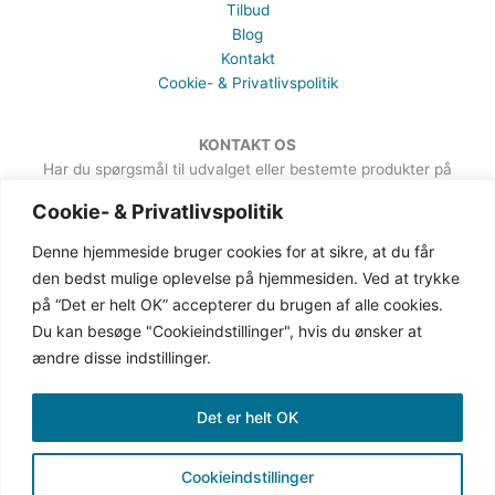
Tilbud
Blog
Kontakt
Cookie- & Privatlivspolitik
KONTAKT OS
Har du spørgsmål til udvalget eller bestemte produkter på
hjemmesiden, er du meget velkommen til at sende en besked. Det
Cookie- & Privatlivspolitik
kan du gøre via formularen på Kontakt-siden.
Denne hjemmeside bruger cookies for at sikre, at du får
den bedst mulige oplevelse på hjemmesiden. Ved at trykke
på “Det er helt OK” accepterer du brugen af alle cookies.
Du kan besøge "Cookieindstillinger", hvis du ønsker at
ændre disse indstillinger.
Det er helt OK
Cookieindstillinger
Copyright © 2019-2026 Gingave | CVR: 38387162