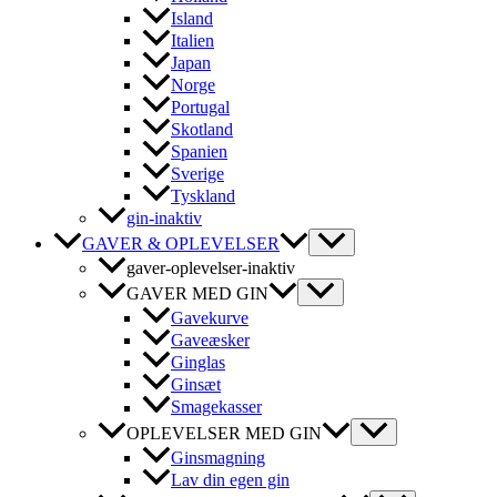
Island
Italien
Japan
Norge
Portugal
Skotland
Spanien
Sverige
Tyskland
gin-inaktiv
GAVER & OPLEVELSER
gaver-oplevelser-inaktiv
GAVER MED GIN
Gavekurve
Gaveæsker
Ginglas
Ginsæt
Smagekasser
OPLEVELSER MED GIN
Ginsmagning
Lav din egen gin