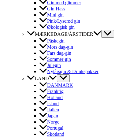
Gin med glimmer
Gin Hass
Mini gin
Pink/Lyserød gin
Økologisk gin
MÆRKEDAGE/ÅRSTIDER
Påskegin
Mors dag-gin
Fars dag-gin
Sommer-gin
Julegin
Nytårsgin & Drinkspakker
LAND
DANMARK
Frankrig
Holland
Island
Italien
Japan
Norge
Portugal
Skotland