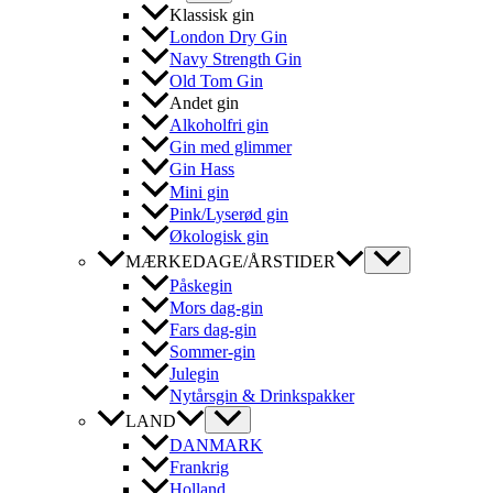
Klassisk gin
London Dry Gin
Navy Strength Gin
Old Tom Gin
Andet gin
Alkoholfri gin
Gin med glimmer
Gin Hass
Mini gin
Pink/Lyserød gin
Økologisk gin
MÆRKEDAGE/ÅRSTIDER
Påskegin
Mors dag-gin
Fars dag-gin
Sommer-gin
Julegin
Nytårsgin & Drinkspakker
LAND
DANMARK
Frankrig
Holland