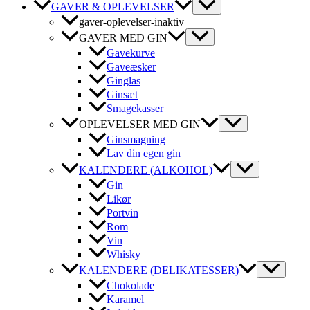
GAVER & OPLEVELSER
gaver-oplevelser-inaktiv
GAVER MED GIN
Gavekurve
Gaveæsker
Ginglas
Ginsæt
Smagekasser
OPLEVELSER MED GIN
Ginsmagning
Lav din egen gin
KALENDERE (ALKOHOL)
Gin
Likør
Portvin
Rom
Vin
Whisky
KALENDERE (DELIKATESSER)
Chokolade
Karamel