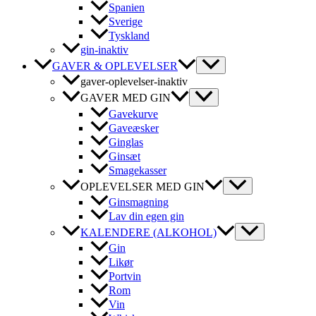
Spanien
Sverige
Tyskland
gin-inaktiv
GAVER & OPLEVELSER
gaver-oplevelser-inaktiv
GAVER MED GIN
Gavekurve
Gaveæsker
Ginglas
Ginsæt
Smagekasser
OPLEVELSER MED GIN
Ginsmagning
Lav din egen gin
KALENDERE (ALKOHOL)
Gin
Likør
Portvin
Rom
Vin