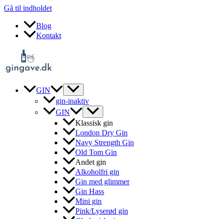
Gå til indholdet
Blog
Kontakt
GIN
gin-inaktiv
GIN
Klassisk gin
London Dry Gin
Navy Strength Gin
Old Tom Gin
Andet gin
Alkoholfri gin
Gin med glimmer
Gin Hass
Mini gin
Pink/Lyserød gin