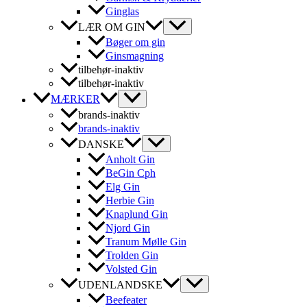
Ginglas
LÆR OM GIN
Bøger om gin
Ginsmagning
tilbehør-inaktiv
tilbehør-inaktiv
MÆRKER
brands-inaktiv
brands-inaktiv
DANSKE
Anholt Gin
BeGin Cph
Elg Gin
Herbie Gin
Knaplund Gin
Njord Gin
Tranum Mølle Gin
Trolden Gin
Volsted Gin
UDENLANDSKE
Beefeater