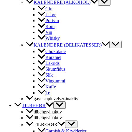
KALENDERE (ALKOHOL)
Gin
Likør
Portvin
Rom
Vin
Whisky
KALENDERE (DELIKATESSER)
Chokolade
Karamel
Lakrids
Skumfidus
Slik
Vingummi
Kaffe
Te
gaver-oplevelser-inaktiv
TILBEHØR
tilbehør-inaktiv
tilbehør-inaktiv
TILBEHØR
Garnish & Krydderier