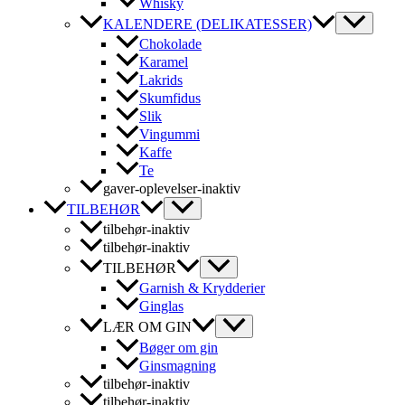
Whisky
KALENDERE (DELIKATESSER)
Chokolade
Karamel
Lakrids
Skumfidus
Slik
Vingummi
Kaffe
Te
gaver-oplevelser-inaktiv
TILBEHØR
tilbehør-inaktiv
tilbehør-inaktiv
TILBEHØR
Garnish & Krydderier
Ginglas
LÆR OM GIN
Bøger om gin
Ginsmagning
tilbehør-inaktiv
tilbehør-inaktiv