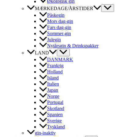
Økologisk gin
MÆRKEDAGE/ÅRSTIDER
Påskegin
Mors dag-gin
Fars dag-gin
Sommer-gin
Julegin
Nytårsgin & Drinkspakker
LAND
DANMARK
Frankrig
Holland
Island
Italien
Japan
Norge
Portugal
Skotland
Spanien
Sverige
Tyskland
gin-inaktiv