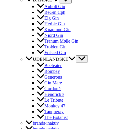
DANSKE
Anholt Gin
BeGin Cph
Elg Gin
Herbie Gin
Knaplund Gin
Njord Gin
Tranum Mølle Gin
Trolden Gin
Volsted Gin
UDENLANDSKE
Beefeater
Bombay
Generous
Gin Mare
Gordon’s
Hendrick’s
Le Tribute
Monkey 47
Tanqueray
The Botanist
brands-inaktiv
brands-inaktiv